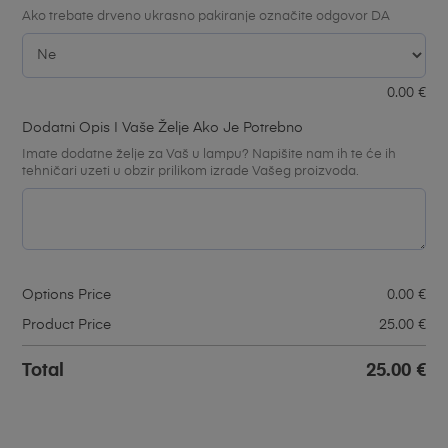
Ako trebate drveno ukrasno pakiranje označite odgovor DA
0.00
€
Dodatni Opis I Vaše Želje Ako Je Potrebno
Imate dodatne želje za Vaš u lampu? Napišite nam ih te će ih
tehničari uzeti u obzir prilikom izrade Vašeg proizvoda.
Options Price
0.00
€
Product Price
25.00
€
Total
25.00
€