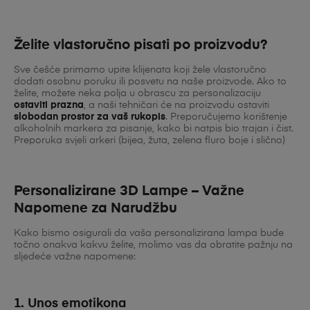
Želite vlastoručno pisati po proizvodu?
Sve češće primamo upite klijenata koji žele vlastoručno
dodati osobnu poruku ili posvetu na naše proizvode. Ako to
želite, možete neka polja u obrascu za personalizaciju
ostaviti prazna
, a naši tehničari će na proizvodu ostaviti
slobodan prostor za vaš rukopis
. Preporučujemo korištenje
alkoholnih markera za pisanje, kako bi natpis bio trajan i čist.
Preporuka svjeli arkeri (bijea, žuta, zelena fluro boje i slično)
Personalizirane 3D Lampe – Važne
Napomene za Narudžbu
Kako bismo osigurali da vaša personalizirana lampa bude
točno onakva kakvu želite, molimo vas da obratite pažnju na
sljedeće važne napomene:
1. Unos emotikona