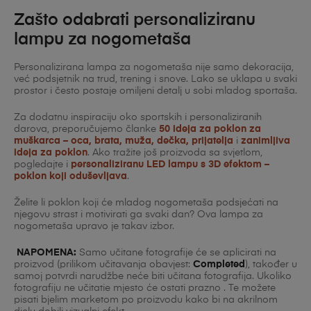
Zašto odabrati personaliziranu
lampu za nogometaša
Personalizirana lampa za nogometaša nije samo dekoracija,
već podsjetnik na trud, trening i snove. Lako se uklapa u svaki
prostor i često postaje omiljeni detalj u sobi mladog sportaša.
Za dodatnu inspiraciju oko sportskih i personaliziranih
darova, preporučujemo članke
50 ideja za poklon za
muškarca – oca, brata, muža, dečka, prijatelja
i
zanimljiva
ideja za poklon
. Ako tražite još proizvoda sa svjetlom,
pogledajte i
personaliziranu LED lampu s 3D efektom –
poklon koji oduševljava
.
Želite li poklon koji će mladog nogometaša podsjećati na
njegovu strast i motivirati ga svaki dan? Ova lampa za
nogometaša upravo je takav izbor.
NAPOMENA:
Samo učitane fotografije će se aplicirati na
proizvod (prilikom učitavanja obavjest:
Completed
), također u
samoj potvrdi narudžbe neće biti učitana fotografija. Ukoliko
fotografiju ne učitatie mjesto će ostati prazno . Te možete
pisati bjelim marketom po proizvodu kako bi na akrilnom