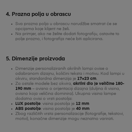
4. Prazna polja u obrascu
Sva prazna polja u obrascu narudžbe smatrat će se
opcijama koje klijent ne želi.
Na primjer, ako ne želite dodati fotografiju, ostavite to
polje prazno, i fotografija neće biti aplicirana.
5. Dimenzije proizvoda
Dimenzije personaliziranih akrilnih lampi ovise o
odabranom dizajnu, količini teksta i motivu. Kod lampi u
okviru, standardna dimenzija je
17×23 cm
.
Za ostale modele bez okvira,
akrilni dio je veličine 180-
190 mm
– ovisno o orijentaciji dizajna (duljina ili visina,
ovisno koja veličina dominira). Ukupna visina lampe
dodatno ovisi o vrsti postolja:
LUX postolje
: visina postolja je
12 mm
ABS postolje
: visina postolja je
40 mm
Zbog različitih vrsta personalizacije (fotografije, tekstovi,
motivi), konačne dimenzije mogu neznatno varirati.