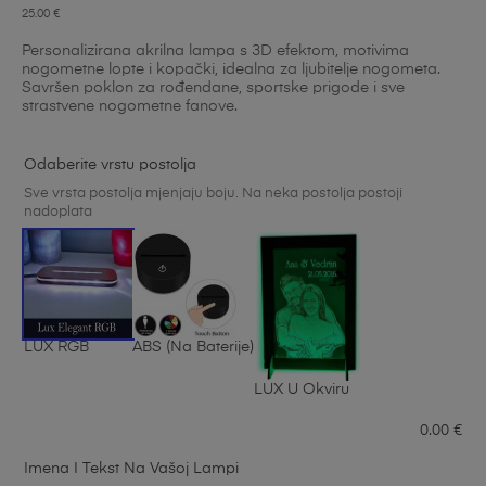
Korisničke
14
25.00
€
ocjene:
4.93
Personalizirana akrilna lampa s 3D efektom, motivima
od ukupno
nogometne lopte i kopački, idealna za ljubitelje nogometa.
Savršen poklon za rođendane, sportske prigode i sve
5 (
strastvene nogometne fanove.
korisnika)
Odaberite vrstu postolja
Sve vrsta postolja mjenjaju boju. Na neka postolja postoji
nadoplata
LUX RGB
ABS (na Baterije)
LUX U Okviru
0.00
€
Imena I Tekst Na Vašoj Lampi