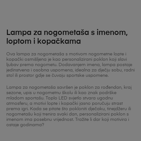
Lampa za nogometaša s imenom,
loptom i kopačkama
Ova lampa za nogometaša s motivom nogometne lopte i
kopački osmišljena je kao personalizirani poklon koji slavi
ljubav prema nogometu. Dodavanjem imena, lampa postaje
jedinstvena i osobna uspomena, idealna za dječju sobu, radni
stol ili prostor gdje se čuvaju sportske uspomene.
Lampa za nogometaša savršen je poklon za rođendan, kraj
sezone, upis u nogometnu školu ili kao znak podrške
mladom sportašu. Toplo LED svjetlo stvara ugodnu
atmosferu, a motivi lopte i kopački jasno poručuju strast
prema igri. Kada se pitate što pokloniti dječaku, tinejdžeru ili
nogometašu koji trenira svaki dan, personalizirani poklon s
imenom ima posebnu vrijednost. Tražite li dar koji motivira i
ostaje godinama?