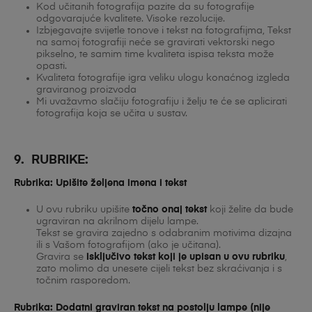
Kod učitanih fotografija pazite da su fotografije
odgovarajuće kvalitete. Visoke rezolucije.
Izbjegavajte svijetle tonove i tekst na fotografijma, Tekst
na samoj fotografiji neće se gravirati vektorski nego
pikselno, te samim time kvaliteta ispisa teksta može
opasti.
Kvaliteta fotografije igra veliku ulogu konaćnog izgleda
graviranog proizvoda
Mi uvažavmo slačiju fotografiju i želju te će se aplicirati
fotografija koja se učita u sustav.
9. RUBRIKE:
Rubrika: Upišite željena imena i tekst
U ovu rubriku upišite
točno onaj tekst
koji želite da bude
ugraviran na akrilnom dijelu lampe.
Tekst se gravira zajedno s odabranim motivima dizajna
ili s Vašom fotografijom (ako je učitana).
Gravira se
isključivo tekst koji je upisan u ovu rubriku
,
zato molimo da unesete cijeli tekst bez skraćivanja i s
točnim rasporedom.
Rubrika: Dodatni graviran tekst na postolju lampe (nije