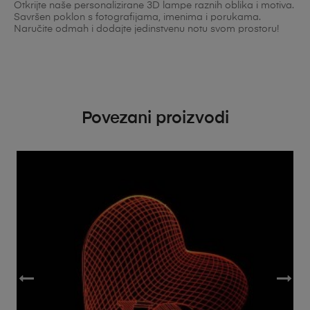
Otkrijte naše personalizirane 3D lampe raznih oblika i motiva.
Savršen poklon s fotografijama, imenima i porukama.
Naručite odmah i dodajte jedinstvenu notu svom prostoru!
Povezani proizvodi