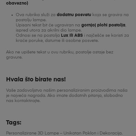
obavezno)
Ova rubrika služi za
dodatnu posvetu
koja se gravira na
postolju lampe.
Upisani tekst bit će ugraviran na
gornjoj plohi postolja
,
ispred utora za akrilni dio lampe.
Odnosi se na postolja
Lux ili ABS
i najčešće se koristi za
kraće poruke, datume ili osobne posvete.
Ako ne upišete tekst u ovu rubriku, postolje ostaje bez
gravure.
Hvala što birate nas!
Vaše zadovoljstvo našim personaliziranim proizvodima naša
je najveća nagrada. Ako imate dodatnih pitanja, slobodno
nas kontaktirajte.
Tags:
Personalizirane 3D Lampe – Unikatan Poklon i Dekoracija.