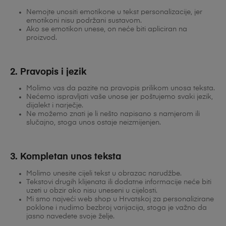
Nemojte unositi emotikone u tekst personalizacije, jer
emotikoni nisu podržani sustavom.
Ako se emotikon unese, on neće biti apliciran na
proizvod.
2. Pravopis i jezik
Molimo vas da pazite na pravopis prilikom unosa teksta.
Nećemo ispravljati vaše unose jer poštujemo svaki jezik,
dijalekt i narječje.
Ne možemo znati je li nešto napisano s namjerom ili
slučajno, stoga unos ostaje neizmijenjen.
3. Kompletan unos teksta
Molimo unesite cijeli tekst u obrazac narudžbe.
Tekstovi drugih klijenata ili dodatne informacije neće biti
uzeti u obzir ako nisu uneseni u cijelosti.
Mi smo najveći web shop u Hrvatskoj za personalizirane
poklone i nudimo bezbroj varijacija, stoga je važno da
jasno navedete svoje želje.