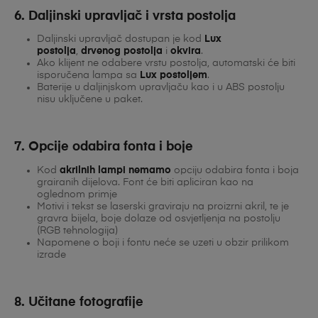
6. Daljinski upravljač i vrsta postolja
Daljinski upravljač dostupan je kod
Lux
postolja
,
drvenog postolja
i
okvira
.
Ako klijent ne odabere vrstu postolja, automatski će biti
isporučena lampa sa
Lux postoljem
.
Baterije u daljinjskom upravljaču kao i u ABS postolju
nisu uključene u paket.
7. Opcije odabira fonta i boje
Kod
akrilnih lampi nemamo
opciju odabira fonta i boja
grairanih dijelova. Font će biti apliciran kao na
oglednom primje
Motivi i tekst se laserski graviraju na proizrni akril, te je
gravra bijela, boje dolaze od osvjetljenja na postolju
(RGB tehnologija)
Napomene o boji i fontu neće se uzeti u obzir prilikom
izrade
8. Učitane fotografije