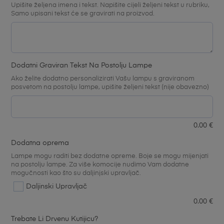
Upišite željena imena i tekst. Napišite cijeli željeni tekst u rubriku,
Samo upisani tekst će se gravirati na proizvod.
Dodatni Graviran Tekst Na Postolju Lampe
Ako želite dodatno personalizirati Vašu lampu s graviranom
posvetom na postolju lampe, upišite željeni tekst (nije obavezno)
0.00
€
Dodatna oprema
Lampe mogu raditi bez dodatne opreme. Boje se mogu mijenjati
na postolju lampe. Za više komocije nudimo Vam dodatne
mogučnosti kao što su daljinjski upravljač.
Daljinski Upravljač
0.00
€
Trebate Li Drvenu Kutijicu?