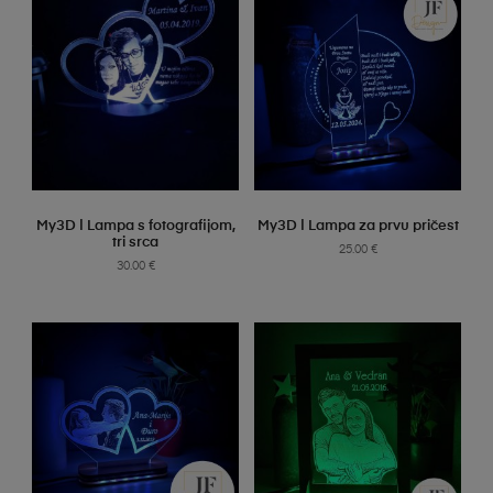
SELECT OPTIONS
SELECT OPTIONS
My3D | Lampa s fotografijom,
My3D | Lampa za prvu pričest
tri srca
25.00
€
30.00
€