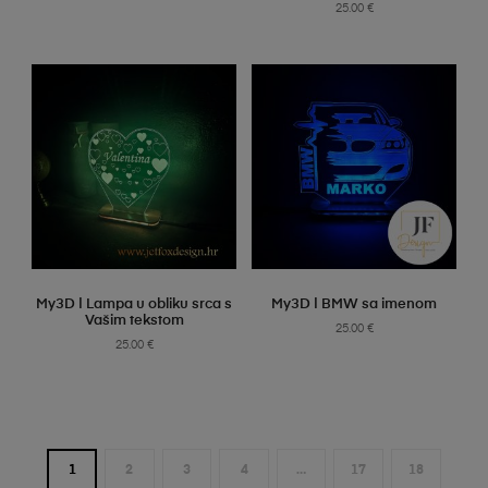
25.00
€
SELECT OPTIONS
SELECT OPTIONS
My3D | Lampa u obliku srca s
My3D | BMW sa imenom
Vašim tekstom
25.00
€
25.00
€
1
2
3
4
…
17
18