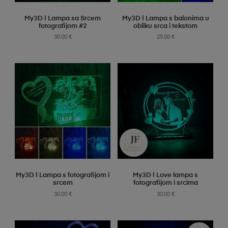
SELECT OPTIONS
SELECT OPTIONS
My3D | Lampa sa Srcem
My3D | Lampa s balonima u
fotografijom #2
obliku srca i tekstom
30.00
€
25.00
€
SELECT OPTIONS
SELECT OPTIONS
My3D | Lampa s fotografijom i
My3D | Love lampa s
srcem
fotografijom i srcima
30.00
€
30.00
€