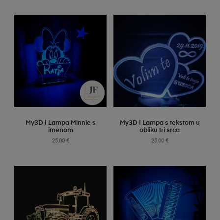
SELECT OPTIONS
SELECT OPTIONS
My3D | Lampa Minnie s
My3D | Lampa s tekstom u
imenom
obliku tri srca
25.00
€
25.00
€