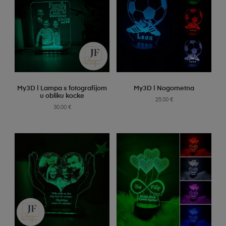
SELECT OPTIONS
SELECT OPTIONS
My3D | Lampa s fotografijom
My3D | Nogometna
u obliku kocke
25.00
€
30.00
€