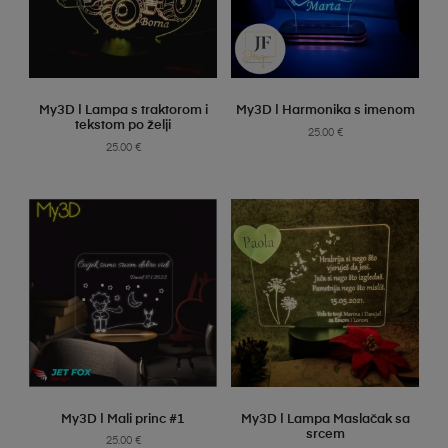
SELECT OPTIONS
SELECT OPTIONS
My3D | Lampa s traktorom i
My3D | Harmonika s imenom
tekstom po želji
25.00
€
25.00
€
SELECT OPTIONS
SELECT OPTIONS
My3D | Mali princ #1
My3D | Lampa Maslačak sa
srcem
25.00
€