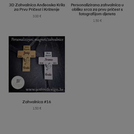
SELECT OPTIONS
SELECT OPTIONS
3D Zahvalnica Anđeoska Krila
Personalizirana zahvalnica u
za Prvu Pričest i Krštenje
obliku srca za prvu pričest s
fotografijom djeteta
3.00
€
1.50
€
SELECT OPTIONS
Zahvalnica #16
1.50
€