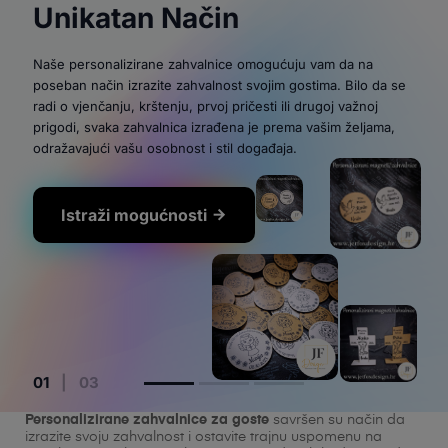
Unikatan Način
Naše personalizirane zahvalnice omogućuju vam da na
poseban način izrazite zahvalnost svojim gostima. Bilo da se
radi o vjenčanju, krštenju, prvoj pričesti ili drugoj važnoj
prigodi, svaka zahvalnica izrađena je prema vašim željama,
odražavajući vašu osobnost i stil događaja.
Istraži mogućnosti
arrow_forward
Explore Solutions →
0
1
| 03
Personalizirane zahvalnice za goste
savršen su način da
izrazite svoju zahvalnost i ostavite trajnu uspomenu na