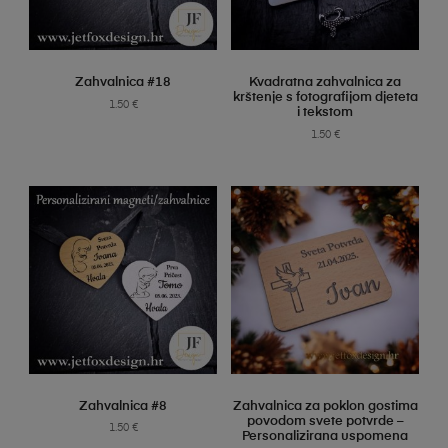
SELECT OPTIONS
SELECT OPTIONS
Zahvalnica #18
Kvadratna zahvalnica za
krštenje s fotografijom djeteta
1.50
€
i tekstom
1.50
€
SELECT OPTIONS
SELECT OPTIONS
Zahvalnica #8
Zahvalnica za poklon gostima
povodom svete potvrde –
1.50
€
Personalizirana uspomena