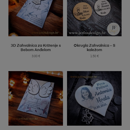
SELECT OPTIONS
SELECT OPTIONS
3D Zahvalnica za Krštenje s
Okrugla Zahvalnica – S
Bebom Anđelom
kaležom
3.00
€
1.50
€