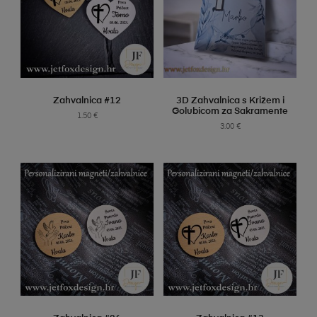
SELECT OPTIONS
SELECT OPTIONS
Zahvalnica #12
3D Zahvalnica s Križem i
Golubicom za Sakramente
1.50
€
3.00
€
SELECT OPTIONS
SELECT OPTIONS