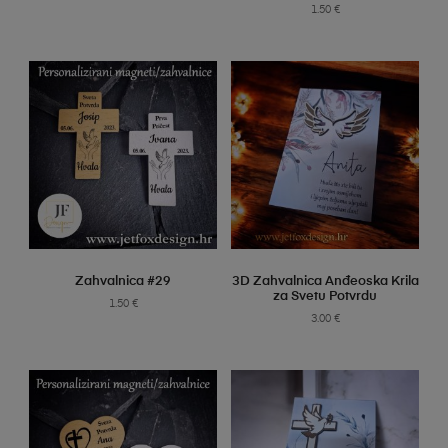
1.50
€
SELECT OPTIONS
SELECT OPTIONS
Zahvalnica #29
3D Zahvalnica Anđeoska Krila
za Svetu Potvrdu
1.50
€
3.00
€