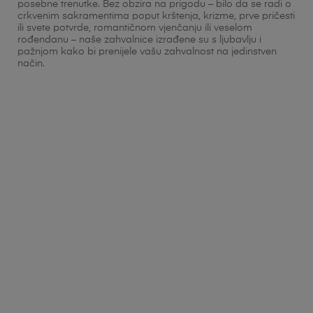
posebne trenutke. Bez obzira na prigodu – bilo da se radi o
crkvenim sakramentima poput krštenja, krizme, prve pričesti
ili svete potvrde, romantičnom vjenčanju ili veselom
rođendanu – naše zahvalnice izrađene su s ljubavlju i
pažnjom kako bi prenijele vašu zahvalnost na jedinstven
način.