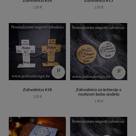
Zahvalnica #26
Zahvalnica #13
1.50
€
1.50
€
SELECT OPTIONS
SELECT OPTIONS
Zahvalnica #30
Zahvalnica za krštenje s
motivom bebe anđela
1.50
€
1.50
€