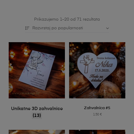
Prikazujemo 1–20 od 71 rezultata
Razvrstaj po popularnosti
SELECT OPTIONS
Zahvalnica #5
Unikatne 3D zahvalnice
1.50
€
(13)