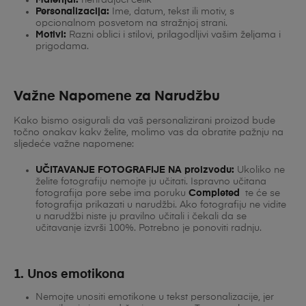
Materijal:
nehrđajući čelik
Personalizacija:
Ime, datum, tekst ili motiv, s
opcionalnom posvetom na stražnjoj strani.
Motivi:
Razni oblici i stilovi, prilagodljivi vašim željama i
prigodama.
Važne Napomene za Narudžbu
Kako bismo osigurali da vaš personalizirani proizod bude
točno onakav kakv želite, molimo vas da obratite pažnju na
sljedeće važne napomene:
UČITAVANJE FOTOGRAFIJE NA proizvodu:
Ukoliko ne
želite fotografiju nemojte ju učitati. Ispravno učitana
fotografija pore sebe ima poruku
Completed
te će se
fotografija prikazati u narudžbi. Ako fotografiju ne vidite
u narudžbi niste ju pravilno učitali i čekali da se
učitavanje izvrši 100%. Potrebno je ponoviti radnju.
1. Unos emotikona
Nemojte unositi emotikone u tekst personalizacije, jer