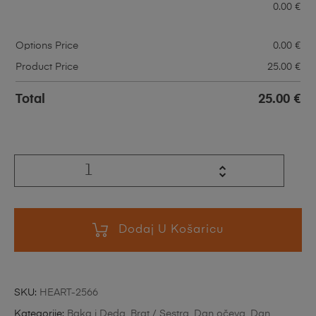
0.00
€
Options Price
0.00
€
Product Price
25.00
€
Total
25.00
€
Dodaj U Košaricu
SKU:
HEART-2566
Kategorije:
Baka i Deda
,
Brat / Sestra
,
Dan očeva
,
Dan