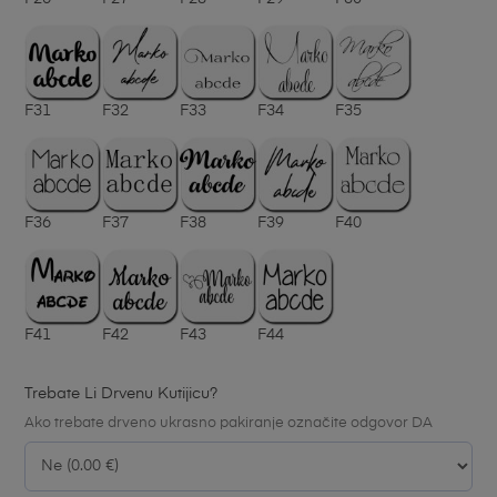
F31
F32
F33
F34
F35
F36
F37
F38
F39
F40
F41
F42
F43
F44
Trebate Li Drvenu Kutijicu?
Ako trebate drveno ukrasno pakiranje označite odgovor DA