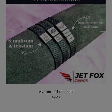
SELECT OPTIONS
MyBracelet | LimaSoft.
20.00
€