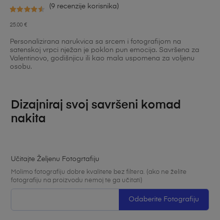
(
9
recenzije korisnika)
Korisničke
9
25.00
€
ocjene:
Personalizirana narukvica sa srcem i fotografijom na
4.56
od
satenskoj vrpci nježan je poklon pun emocija. Savršena za
Valentinovo, godišnjicu ili kao mala uspomena za voljenu
ukupno 5 (
osobu.
korisnika)
Dizajniraj svoj savršeni komad
nakita
Učitajte Željenu Fotogrtafiju
Molimo fotografiju dobre kvalitete bez filtera. (ako ne želite
fotografiju na proizvodu nemoj te ga učitati)
Odaberite Fotografiju