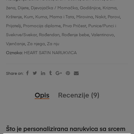
žena
,
Dijete
,
Djevojačka / Momačka
,
Godišnjice
,
Krizma
,
Krštenje
,
Kum
,
Kuma
,
Mama i Tata
,
Mirovina
,
Nakit
,
Parovi
,
Prijatelji
,
Promocija diplome
,
Prva Pričest
,
Punice/Punci i
Svekrve/Svekar
,
Rođendan
,
Rođenje bebe
,
Valentinovo
,
Vjenčanje
,
Za njega
,
Za nju
Oznaka:
HEART SATIN NARUKVICA
Share on:
Opis
Recenzije (9)
Što je personalizirana narukvica sa srcem