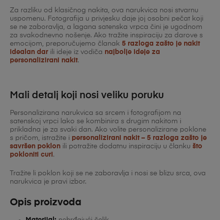
Za razliku od klasičnog nakita, ova narukvica nosi stvarnu
uspomenu. Fotografija u privjesku daje joj osobni pečat koji
se ne zaboravlja, a lagana satenska vrpca čini je ugodnom
za svakodnevno nošenje. Ako tražite inspiraciju za darove s
emocijom, preporučujemo članak
5 razloga zašto je nakit
idealan dar
ili ideje iz vodiča
najbolje ideje za
personalizirani nakit
.
Mali detalj koji nosi veliku poruku
Personalizirana narukvica sa srcem i fotografijom na
satenskoj vrpci lako se kombinira s drugim nakitom i
prikladna je za svaki dan. Ako volite personalizirane poklone
s pričom, istražite i
personalizirani nakit – 5 razloga zašto je
savršen poklon
ili potražite dodatnu inspiraciju u članku
što
pokloniti curi
.
Tražite li poklon koji se ne zaboravlja i nosi se blizu srca, ova
narukvica je pravi izbor.
Opis proizvoda