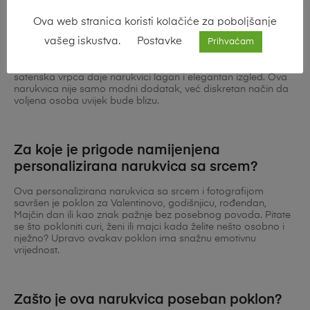
i fotografijom na satenskoj vrpci?
Ova web stranica koristi kolačiće za poboljšanje
Personalizirana narukvica sa srcem i fotografijom na
vašeg iskustva.
Postavke
satenskoj vrpci nježan je i emotivan komad nakita koji nosi
Prihvaćam
osobnu priču. Privjesak u obliku srca s fotografijom po
vašem izboru simbolizira ljubav, povezanost i uspomene, dok
satenska vrpca daje narukvici lagan i elegantan izgled. Ova
narukvica nije samo modni dodatak, već diskretan način da
voljena osoba uvijek bude blizu.
Za koje je prigode namijenjena
personalizirana narukvica sa srcem?
Ova personalizirana narukvica sa srcem i fotografijom
savršen je poklon za Valentinovo, godišnjicu, rođendan,
Majčin dan ili kao znak pažnje bez posebnog povoda. Pitate
se što pokloniti curi, ženi ili majci kada želite nešto osobno i
nježno? Upravo ovakav poklon ima snažnu emotivnu
vrijednost.
Zašto je ova narukvica poseban poklon?