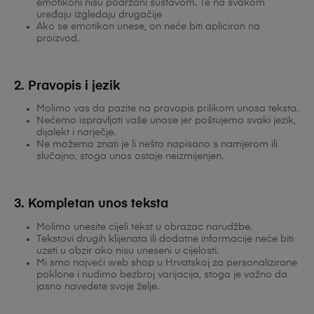
emotikoni nisu podržani sustavom. Te na svakom
uređaju izgledaju drugačije
Ako se emotikon unese, on neće biti apliciran na
proizvod.
2. Pravopis i jezik
Molimo vas da pazite na pravopis prilikom unosa teksta.
Nećemo ispravljati vaše unose jer poštujemo svaki jezik,
dijalekt i narječje.
Ne možemo znati je li nešto napisano s namjerom ili
slučajno, stoga unos ostaje neizmijenjen.
3. Kompletan unos teksta
Molimo unesite cijeli tekst u obrazac narudžbe.
Tekstovi drugih klijenata ili dodatne informacije neće biti
uzeti u obzir ako nisu uneseni u cijelosti.
Mi smo najveći web shop u Hrvatskoj za personalizirane
poklone i nudimo bezbroj varijacija, stoga je važno da
jasno navedete svoje želje.