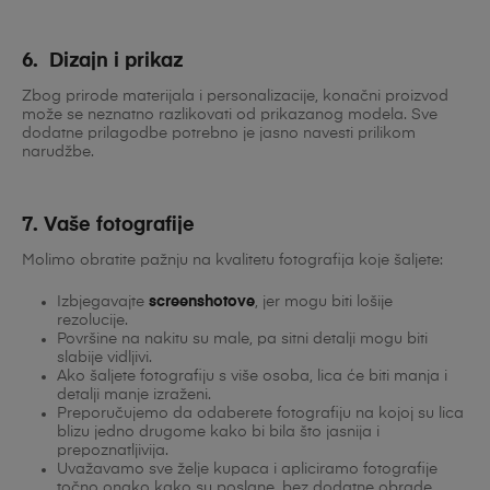
6. Dizajn i prikaz
Zbog prirode materijala i personalizacije, konačni proizvod
može se neznatno razlikovati od prikazanog modela. Sve
dodatne prilagodbe potrebno je jasno navesti prilikom
narudžbe.
7. Vaše fotografije
Molimo obratite pažnju na kvalitetu fotografija koje šaljete:
Izbjegavajte
screenshotove
, jer mogu biti lošije
rezolucije.
Površine na nakitu su male, pa sitni detalji mogu biti
slabije vidljivi.
Ako šaljete fotografiju s više osoba, lica će biti manja i
detalji manje izraženi.
Preporučujemo da odaberete fotografiju na kojoj su lica
blizu jedno drugome kako bi bila što jasnija i
prepoznatljivija.
Uvažavamo sve želje kupaca i apliciramo fotografije
točno onako kako su poslane, bez dodatne obrade.