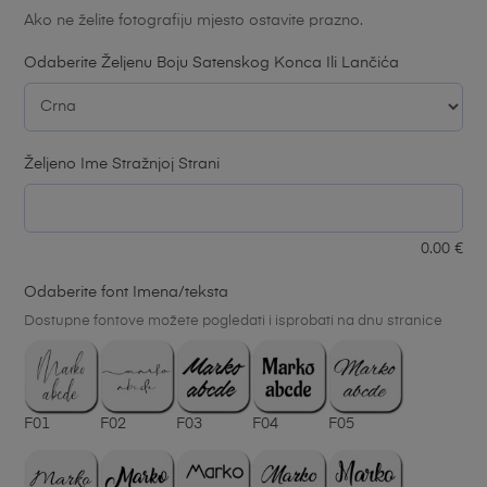
Ako ne želite fotografiju mjesto ostavite prazno.
Odaberite Željenu Boju Satenskog Konca Ili Lančića
Željeno Ime Stražnjoj Strani
0.00
€
Odaberite font Imena/teksta
Dostupne fontove možete pogledati i isprobati na dnu stranice
F01
F02
F03
F04
F05