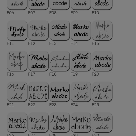
F06
F07
F08
F09
F10
F11
F12
F13
F14
F15
F16
F17
F18
F19
F20
F21
F22
F23
F24
F25
F26
F27
F28
F29
F30