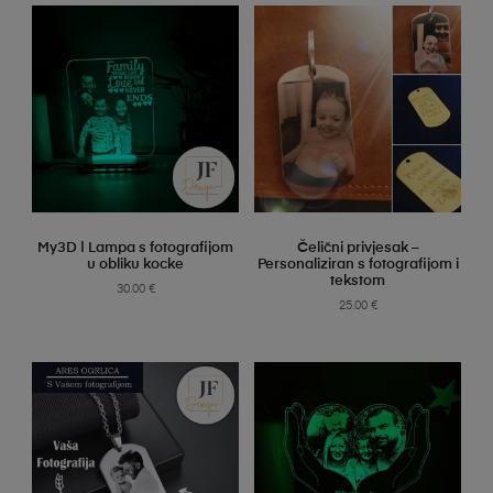
SELECT OPTIONS
SELECT OPTIONS
My3D | Lampa s fotografijom
Čelični privjesak –
u obliku kocke
Personaliziran s fotografijom i
tekstom
30.00
€
25.00
€