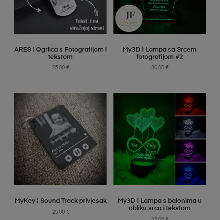
SELECT OPTIONS
SELECT OPTIONS
ARES ¦ Ogrlica s Fotografijom i
My3D | Lampa sa Srcem
tekstom
fotografijom #2
25.00
€
30.00
€
SELECT OPTIONS
SELECT OPTIONS
MyKey ¦ Sound Track privjesak
My3D | Lampa s balonima u
obliku srca i tekstom
25.00
€
25.00
€