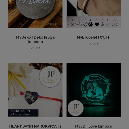
SELECT OPTIONS
SELECT OPTIONS
MyDeko | Deko krug s
MyBracelet | CUFF
imenom
20.00
€
25.00
€
SELECT OPTIONS
SELECT OPTIONS
HEART SATIN NARUKVICA ¦ s
My3D | Love lampa s