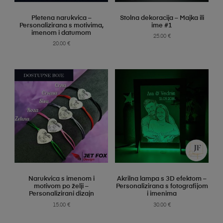
SELECT OPTIONS
SELECT OPTIONS
Pletena narukvica –
Stolna dekoracija – Majka ili
Personalizirana s motivima,
ime #1
imenom i datumom
25.00
€
20.00
€
SELECT OPTIONS
SELECT OPTIONS
Narukvica s imenom i
Akrilna lampa s 3D efektom –
motivom po želji –
Personalizirana s fotografijom
Personalizirani dizajn
i imenima
15.00
€
30.00
€