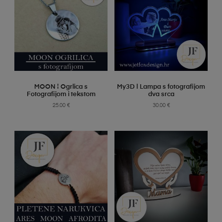
SELECT OPTIONS
SELECT OPTIONS
MOON ¦ Ogrlica s
My3D | Lampa s fotografijom
Fotografijom i tekstom
dva srca
25.00
€
30.00
€