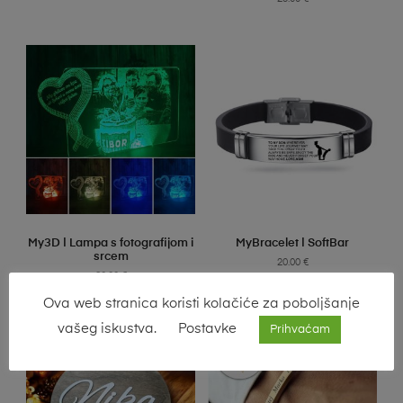
SELECT OPTIONS
SELECT OPTIONS
My3D | Lampa s fotografijom i
MyBracelet | SoftBar
srcem
20.00
€
30.00
€
Ova web stranica koristi kolačiće za poboljšanje
vašeg iskustva.
Postavke
Prihvaćam