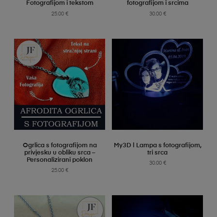
Fotografijom i tekstom
fotografijom i srcima
25.00
€
30.00
€
SELECT OPTIONS
SELECT OPTIONS
Ogrlica s fotografijom na
My3D | Lampa s fotografijom,
privjesku u obliku srca –
tri srca
Personalizirani poklon
30.00
€
25.00
€