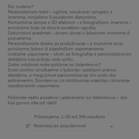
Što nudimo?
Personalizirani nakit – ogrlice, narukvice i privjesci s
imenima, inicijalima ili posebnim datumima.
Romantične lampe s 3D efektom – s fotografijom, imenima i
porukama koje će stvoriti poseban ugođaj.
Dekorativni predmeti – drveni ukrasi s ljubavnim motivima ili
posvetama.
Personalizirane daske za posluživanje – s motivima srca,
porukama ljubavi ili zajedničkim uspomenama.
Unikatne uspomene – okviri za fotografije s personaliziranim
detaljima koji pričaju vašu priču.
Zašto odabrati naše poklone za Valentinovo?
Svaki poklon izrađujemo s ljubavlju i pažnjom prema
detaljima, a mogućnost personalizacije čini svaki dar
jedinstvenim. Savršeni su za izražavanje osjećaja i stvaranje
nezaboravnih uspomena.
Poklonite nešto posebno i jedinstveno za Valentinovo – dar
koji govori više od riječi!
Prikazujemo 1–20 od 396 rezultata
Razvrstaj po popularnosti