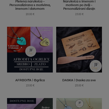
SELECT OPTIONS
SELECT OPTIONS
Pletena narukvica –
Narukvica s imenom i
Personalizirana s motivima,
motivom po želji –
imenom i datumom
Personalizirani dizajn
20.00
€
15.00
€
SELECT OPTIONS
SELECT OPTIONS
AFRODITA ¦ Ogrlica
DASKA ¦ Daska za sve
15.00
€
25.00
€