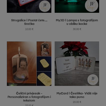
SELECT OPTIONS
SELECT OPTIONS
Strugalice | Postat ćete….
My3D | Lampa s fotografijom
Srečka
u obliku kocke
10.00
€
30.00
€
SELECT OPTIONS
SELECT OPTIONS
Čelični privjesak –
MyCard | Čestitka- Vidiš nije
Personaliziran s fotografijom i
tako puno
tekstom
20.00
€
25.00
€