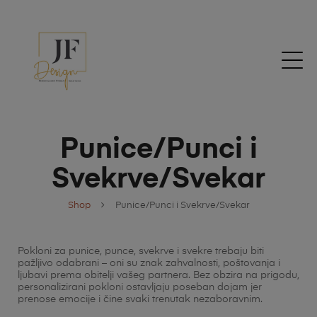
Punice/Punci i
Svekrve/Svekar
Shop
Punice/Punci i Svekrve/Svekar
Pokloni za punice, punce, svekrve i svekre trebaju biti
pažljivo odabrani – oni su znak zahvalnosti, poštovanja i
ljubavi prema obitelji vašeg partnera. Bez obzira na prigodu,
personalizirani pokloni ostavljaju poseban dojam jer
prenose emocije i čine svaki trenutak nezaboravnim.