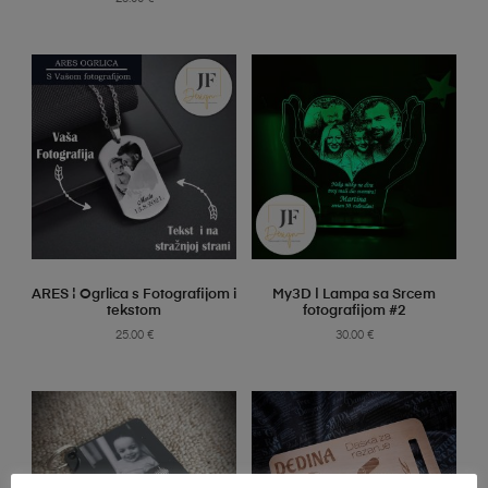
SELECT OPTIONS
SELECT OPTIONS
ARES ¦ Ogrlica s Fotografijom i
My3D | Lampa sa Srcem
tekstom
fotografijom #2
25.00
€
30.00
€