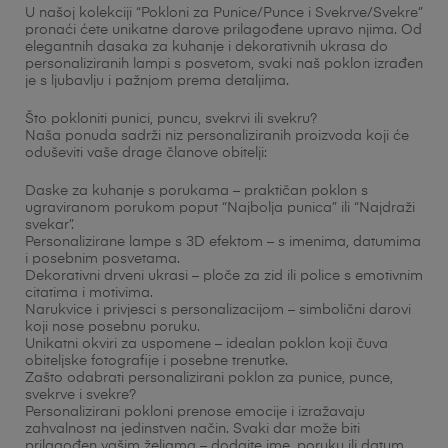
U našoj kolekciji “Pokloni za Punice/Punce i Svekrve/Svekre”
pronaći ćete unikatne darove prilagođene upravo njima. Od
elegantnih dasaka za kuhanje i dekorativnih ukrasa do
personaliziranih lampi s posvetom, svaki naš poklon izrađen
je s ljubavlju i pažnjom prema detaljima.
Što pokloniti punici, puncu, svekrvi ili svekru?
Naša ponuda sadrži niz personaliziranih proizvoda koji će
oduševiti vaše drage članove obitelji:
Daske za kuhanje s porukama – praktičan poklon s
ugraviranom porukom poput “Najbolja punica” ili “Najdraži
svekar”.
Personalizirane lampe s 3D efektom – s imenima, datumima
i posebnim posvetama.
Dekorativni drveni ukrasi – ploče za zid ili police s emotivnim
citatima i motivima.
Narukvice i privjesci s personalizacijom – simbolični darovi
koji nose posebnu poruku.
Unikatni okviri za uspomene – idealan poklon koji čuva
obiteljske fotografije i posebne trenutke.
Zašto odabrati personalizirani poklon za punice, punce,
svekrve i svekre?
Personalizirani pokloni prenose emocije i izražavaju
zahvalnost na jedinstven način. Svaki dar može biti
prilagođen vašim željama – dodajte ime, poruku ili datum