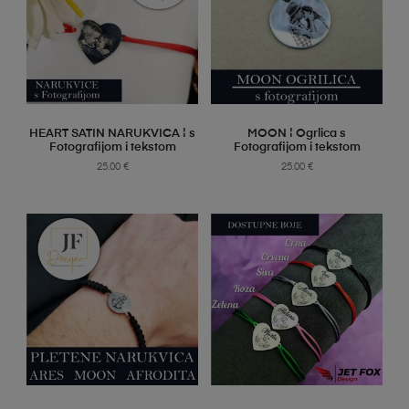
SELECT OPTIONS
SELECT OPTIONS
HEART SATIN NARUKVICA ¦ s
MOON ¦ Ogrlica s
Fotografijom i tekstom
Fotografijom i tekstom
25.00
€
25.00
€