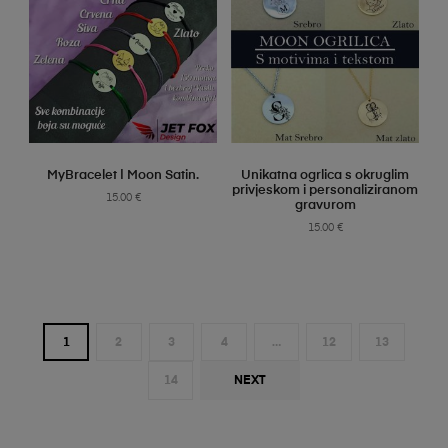
SELECT OPTIONS
SELECT OPTIONS
MyBracelet | Moon Satin.
Unikatna ogrlica s okruglim
privjeskom i personaliziranom
15.00
€
gravurom
15.00
€
1
2
3
4
…
12
13
14
NEXT