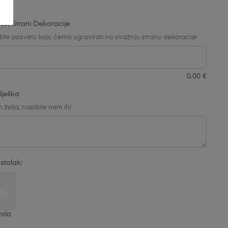
joj Strani Dekoracije
šite posvetu koju ćemo ugravirati na stražnju stranu dekoracije
0.00
€
ilješka
želja, napišite nam ih!
 stalak:
vala