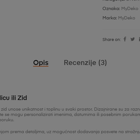
Oznaka:
MyDeko
Marka:
MyDeko
Share on:
Opis
Recenzije (3)
cu ili Zid
 zid unose unikatnost i toplinu u svaki prostor. Dizajnirane su za ra
– te se mogu personalizirati imenima, datumima ili posebnim porukam
poruku.
njom prema detaljima, uz mogućnost dodavanja posvete na stražnju s