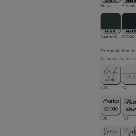
Roza
P.Zele
T.Zelena
Antraci
Odaberite font I
Dostupne fontove m
F01
F02
F08
F09