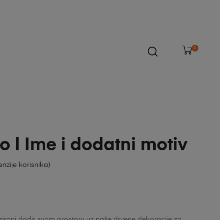
0
 | Ime i dodatni motiv
nzije korisnika)
zirani dodir svom prostoru uz naše drvene dekoracije za