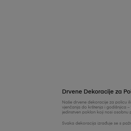
Drvene Dekoracije za Poli
Naše drvene dekoracije za policu ili
vjenčanja do krštenja i godišnjica 
jedinstven poklon koji nosi osobnu 
Svaka dekoracija izrađuje se s paž