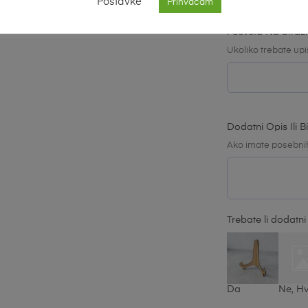
Postavke
Prihvaćam
Posveta Na Stražn
Ukoliko trebate upi
Dodatni Opis Ili B
Ako imate posebnih 
Trebate li dodatni
Da
Ne, H