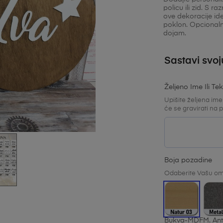
policu ili zid. S
(
ove dekoracije ide
poklon. Opcionaln
korisnika)
dojam.
Sastavi svo
Željeno Ime Ili Tek
Upišite željena imen
će se gravirati na 
Boja pozadine
Odaberite Vašu om
Bukva-MDF
M. Ant