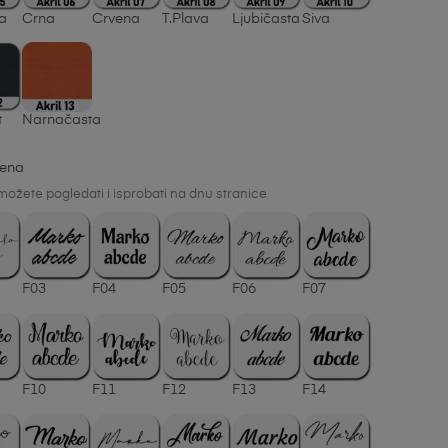
na
Crna
Crvena
T.Plava
Ljubičasta
Siva
t
Narnačasta
mena
ožete pogledati i isprobati na dnu stranice
F03
F04
F05
F06
F07
F10
F11
F12
F13
F14