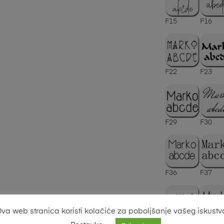
F15
F16
F22
F23
F29
F30
F36
F37
va web stranica koristi kolačiće za poboljšanje vašeg iskustv
F43
F44