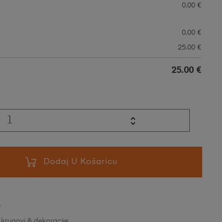
0.00
€
0.00
€
25.00
€
25.00
€
Dodaj U Košaricu
0
 krugovi & dekoracije