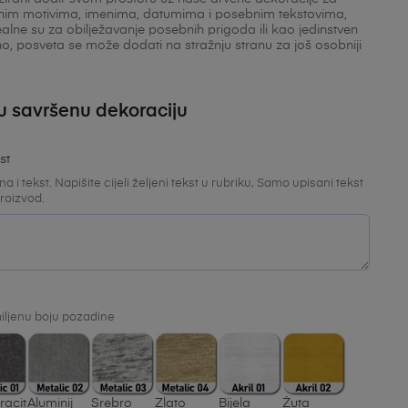
 raznim motivima, imenima, datumima i posebnim tekstovima,
alne su za obilježavanje posebnih prigoda ili kao jedinstven
o, posveta se može dodati na stražnju stranu za još osobniji
ju savršenu dekoraciju
st
a i tekst. Napišite cijeli željeni tekst u rubriku, Samo upisani tekst
proizvod.
iljenu boju pozadine
racit
Aluminij
Srebro
Zlato
Bijela
Žuta