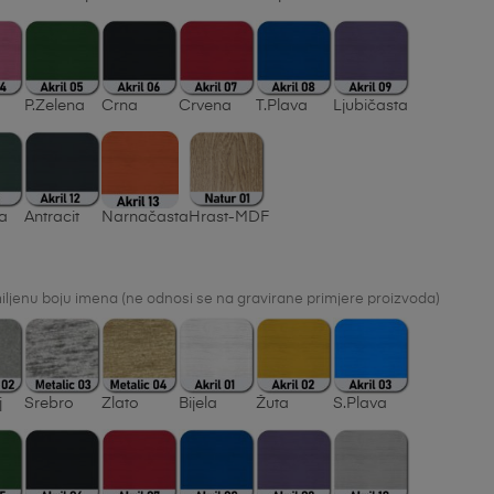
P.Zelena
Crna
Crvena
T.Plava
Ljubičasta
na
Antracit
Narnačasta
Hrast-MDF
ljenu boju imena (ne odnosi se na gravirane primjere proizvoda)
j
Srebro
Zlato
Bijela
Žuta
S.Plava