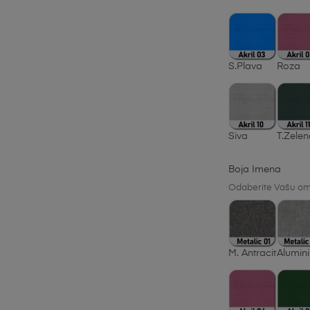
S.Plava
Roza
Siva
T.Zele
Boja Imena
Odaberite Vašu omi
M. Antracit
Alumini