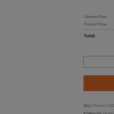
Options Price
Product Price
Total
SKU:
MyDeko-22
Kategorija:
Drveni