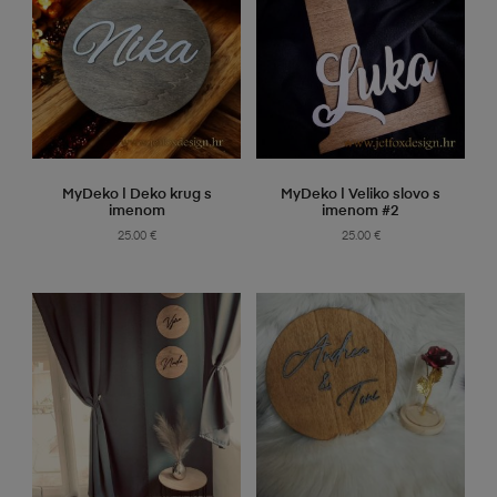
SELECT OPTIONS
SELECT OPTIONS
MyDeko | Deko krug s
MyDeko | Veliko slovo s
imenom
imenom #2
25.00
€
25.00
€