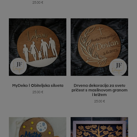
25.00
€
SELECT OPTIONS
SELECT OPTIONS
MyDeko | Obiteljska silueta
Drvena dekoracija za svetu
pričest s maslinovom granom
25.00
€
i križem
25.00
€