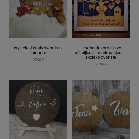
SELECT OPTIONS
SELECT OPTIONS
MyDeko | Motiv svemira s
Drvena dekoracija za
imenom
učiteljicu s imenima djece –
školsko dvorište
25.00
€
25.00
€