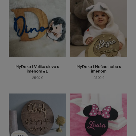
SELECT OPTIONS
SELECT OPTIONS
MyDeko | Veliko slovo s
MyDeko | Noćno nebo s
imenom #1
imenom
25.00
€
25.00
€