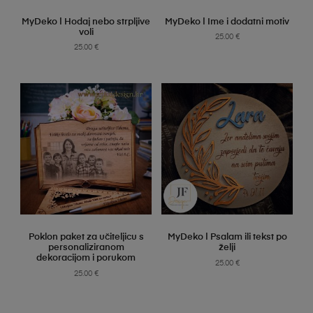
SELECT OPTIONS
SELECT OPTIONS
MyDeko | Hodaj nebo strpljive
MyDeko | Ime i dodatni motiv
voli
25.00
€
25.00
€
SELECT OPTIONS
SELECT OPTIONS
Poklon paket za učiteljicu s
MyDeko | Psalam ili tekst po
personaliziranom
želji
dekoracijom i porukom
25.00
€
25.00
€