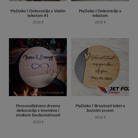
SELECT OPTIONS
SELECT OPTIONS
MyDeko | Dekoracija s Vašim
MyDeko | Dekoracija s
tekstom #1
tekstom
25.00
€
25.00
€
SELECT OPTIONS
SELECT OPTIONS
Personalizirana drvena
MyDeko | Gravirani tekst s
dekoracija s imenima i
bočnim srcem
znakom beskonačnosti
25.00
€
25.00
€