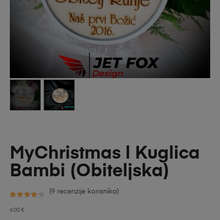
MyChristmas | Kuglica
Bambi (Obiteljska)
(
9
recenzije korisnika)
Korisničk
9
6.00
€
e ocjene: