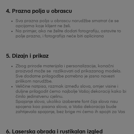
4. Prazna polja u obrascu
Sva prazna polja u obrascu narudžbe smatrat će se
opcijama koje klijent ne želi.
Na primjer, ako ne želite dodati fotografiju, ostavite to
polje prazno, i fotografija neće biti aplicirana
5. Dizajn i prikaz
Zbog prirode materijala i personalizacije, konačni
proizvod može se razlikovati od prikazanog modela.
Sve dodatne prilagodbe potrebno je jasno navesti
prilikom narudžbe.
Veličine natpisa, razmak između slova, omjer visine i
duljine prilagodit ćemo najbolje Vašoj dekoraciji kako bi
činilo jedinstvenu cjelinu.
Spajanje slova, ukoliko izaberete font čija slova nisu
spojena kao pisana slova, a Vaša dekoracija bude
zahtijevala spajanje, bez brige mi ćemo ih spojiti za Vas
6.
Laserska obrada i rustikalan izgled