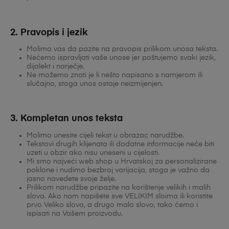
2. Pravopis i jezik
Molimo vas da pazite na pravopis prilikom unosa teksta.
Nećemo ispravljati vaše unose jer poštujemo svaki jezik,
dijalekt i narječje.
Ne možemo znati je li nešto napisano s namjerom ili
slučajno, stoga unos ostaje neizmijenjen.
3. Kompletan unos teksta
Molimo unesite cijeli tekst u obrazac narudžbe.
Tekstovi drugih klijenata ili dodatne informacije neće biti
uzeti u obzir ako nisu uneseni u cijelosti.
Mi smo najveći web shop u Hrvatskoj za personalizirane
poklone i nudimo bezbroj varijacija, stoga je važno da
jasno navedete svoje želje.
Prilikom narudžbe pripazite na korištenje velikih i malih
slova. Ako nam napišete sve VELIKIM sloima ili koristite
prvo Veliko slovo, a drugo malo slovo, tako ćemo i
ispisati na Vašem proizvodu.