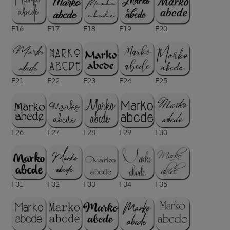
F16
F17
F18
F19
F20
F21
F22
F23
F24
F25
F26
F27
F28
F29
F30
F31
F32
F33
F34
F35