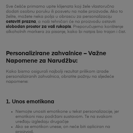
Sve češće primamo upite klijenata koji žele vlastoručno
dodati osobnu poruku ili posvetu na naše proizvode. Ako to
želite, možete neka polja u obrascu za personalizaciju
ostaviti prazna
, a naši tehničari će na proizvodu ostaviti
slobodan prostor za vaš rukopis
. Preporučujemo korištenje
alkoholnih markera za pisanje, kako bi natpis bio trajan i čist.
Personalizirane zahvalnice – Važne
Napomene za Narudžbu:
Kako bismo osigurali najbolji rezultat prilikom izrade
personaliziranih zahvalnica, obratite pažnju na sljedeće
napomene:
1. Unos emotikona
Nemojte unositi emotikone u tekst personalizacije, jer
emotikoni nisu podržani sustavom. Te na svakom
uređaju izgledaju drugačije
Ako se emotikon unese, on neće biti apliciran na
proizvod.