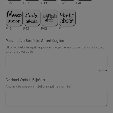
F36
F37
F38
F39
F40
F41
F42
F43
F44
Posveta Na Stražnjoj Strani Kuglice
Ukoliko trebate upišite posvetu koju ćemo ugravirati na stražnju
stranu dekoracije
0.00
€
Dodatni Opis Ili Bilješka
Ako imate posebnih želja, napišite nam ih!