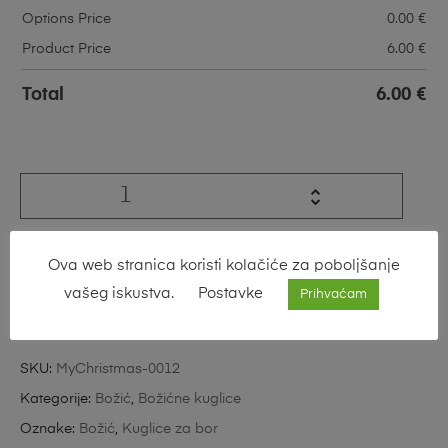
Options Price
0.00
€
Product Price
6.00
€
Total
6.00
€
Ova web stranica koristi kolačiće za poboljšanje
Dodaj U Košaricu
vašeg iskustva.
Postavke
Prihvaćam
SKU:
MyChristmas-0012
Kategorije:
Božić
,
Božićne kuglice
Oznake:
Božić
,
Kuglice za bor