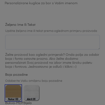
Personalizirane kuglice za bor s Vašim imenom
4.22
od
ukupno 5
(
Željeno Ime Ili Tekst
korisnika)
Upištie željeno ime ili tekst prema oglednom primjeru proizvoda
Želite proizvod kao ogledni primjerak? Onda polja za odabir
boja i fonta ostavite prazno. Ako želite dodatno
personalzirati Svoj proizvod na izbor imate široku paletu
boja i fontova. Jednostavno je odluči i klikni :-)
Boja pozadine
Odaberite Vašu omiljenu boju pozadine
Bukva-MDF
Bijela