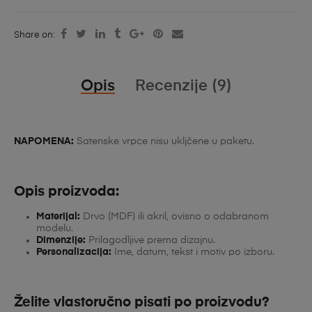
Share on:
Opis
Recenzije (9)
NAPOMENA:
Satenske vrpce nisu ukljčene u paketu.
Opis proizvoda:
Materijal:
Drvo (MDF) ili akril, ovisno o odabranom
modelu.
Dimenzije:
Prilagodljive prema dizajnu.
Personalizacija:
Ime, datum, tekst i motiv po izboru.
Želite vlastoručno pisati po proizvodu?