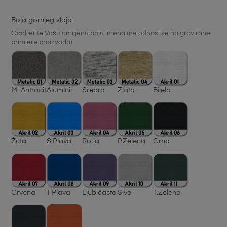
Boja gornjeg sloja
Odaberite Vašu omiljenu boju imena (ne odnosi se na gravirane
primjere proizvoda)
M. Antracit
Aluminij
Srebro
Zlato
Bijela
Žuta
S.Plava
Roza
P.Zelena
Crna
Crvena
T.Plava
Ljubičasta
Siva
T.Zelena