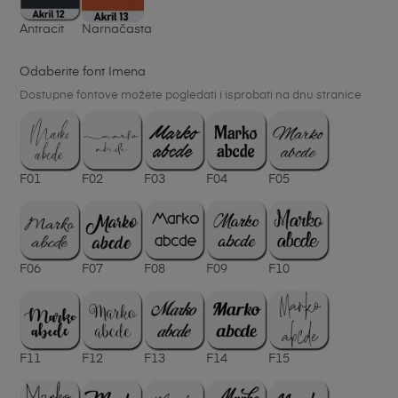
Antracit
Narnačasta
Odaberite font Imena
Dostupne fontove možete pogledati i isprobati na dnu stranice
F01
F02
F03
F04
F05
F06
F07
F08
F09
F10
F11
F12
F13
F14
F15