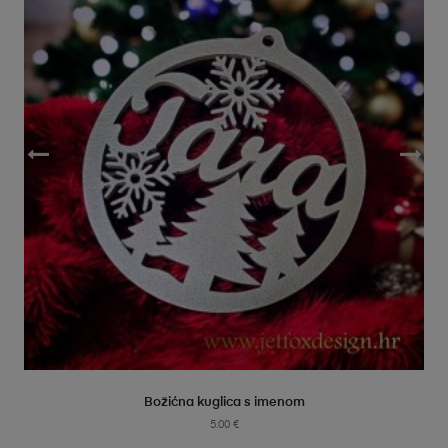
SELECT OPTIONS
Božićna kuglica s imenom
5.00
€