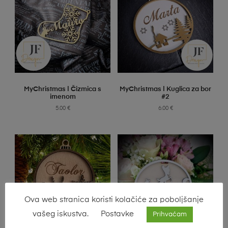
SELECT OPTIONS
SELECT OPTIONS
MyChristmas | Čizmica s
MyChristmas | Kuglica za bor
imenom
#2
5.00
€
6.00
€
Ova web stranica koristi kolačiće za poboljšanje
vašeg iskustva.
Postavke
Prihvaćam