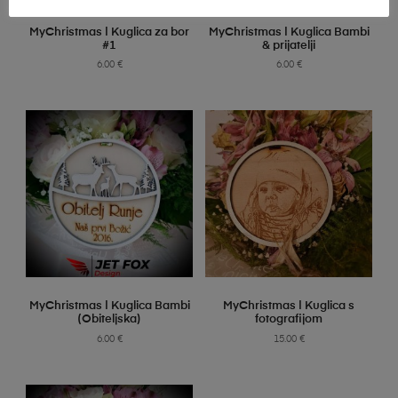
SELECT OPTIONS
SELECT OPTIONS
MyChristmas | Kuglica za bor
MyChristmas | Kuglica Bambi
#1
& prijatelji
6.00
€
6.00
€
SELECT OPTIONS
SELECT OPTIONS
MyChristmas | Kuglica Bambi
MyChristmas | Kuglica s
(Obiteljska)
fotografijom
6.00
€
15.00
€