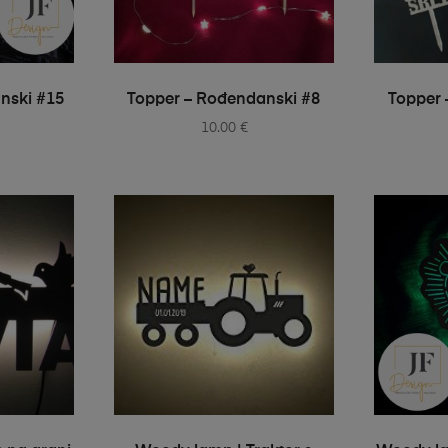
IONS
SELECT OPTIONS
S
nski #15
Topper – Rođendanski #8
Topper 
10.00
€
IONS
SELECT OPTIONS
S