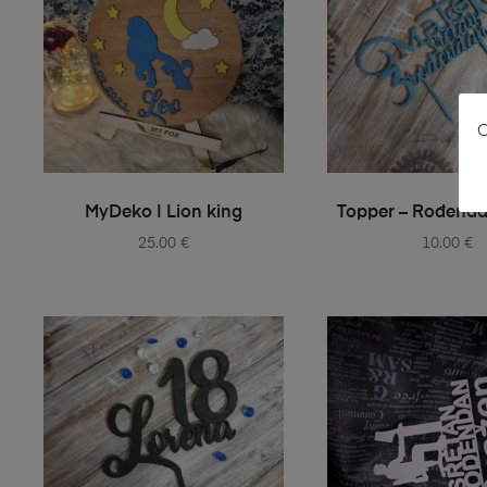
O
SELECT OPTIONS
SELECT OPT
MyDeko | Lion king
Topper – Rođenda
25.00
€
10.00
€