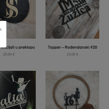
a.
ELECT OPTIONS
SELECT OPTIONS
Inicijali u preklopu
Topper – Rođendanski #20
25.00
€
10.00
€