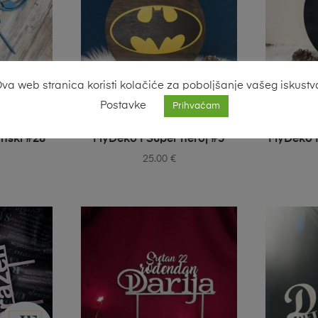
va web stranica koristi kolačiće za poboljšanje vašeg iskustv
Postavke
Prihvaćam
IONS
SELECT OPTIONS
S
nski #28
MyDeko | Super heroj #5
MyDeko | 
25.00
€