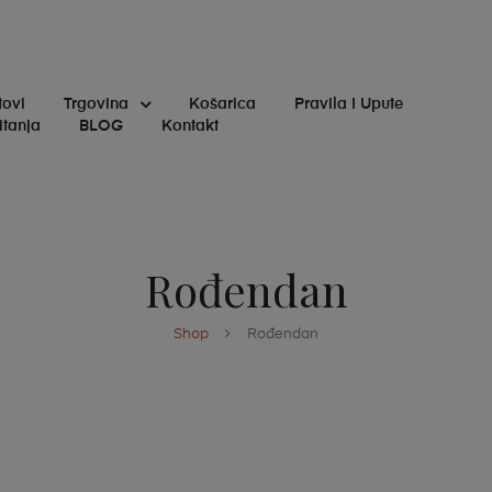
tovi
Trgovina
Košarica
Pravila I Upute
itanja
BLOG
Kontakt
Rođendan
Shop
Rođendan