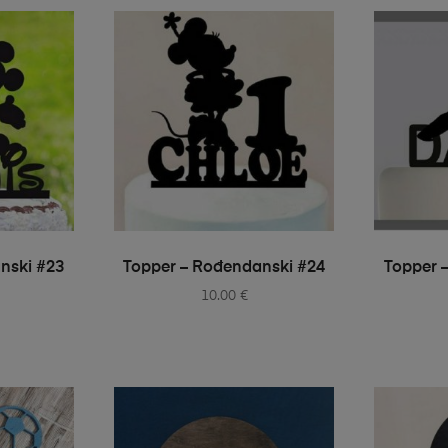
IONS
SELECT OPTIONS
S
nski #23
Topper – Rođendanski #24
Topper 
10.00
€