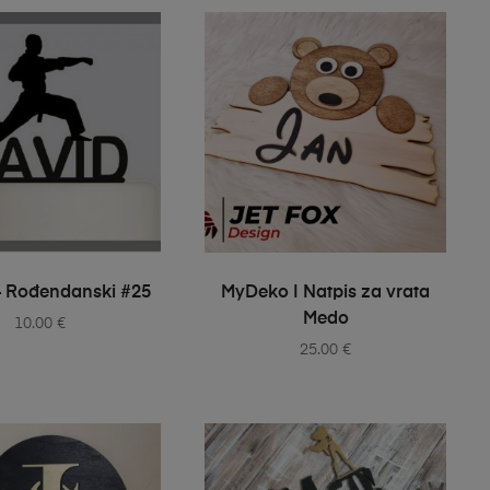
ELECT OPTIONS
SELECT OPTIONS
– Rođendanski #25
MyDeko | Natpis za vrata
Medo
10.00
€
25.00
€