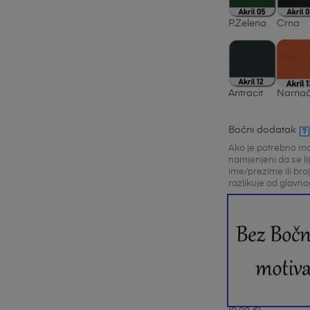
P.Zelena
Crna
Antracit
Narnač
Bočni dodatak
?
Ako je potrebno mo
namjenjeni da se li
ime/prezime ili bro
razlikuje od