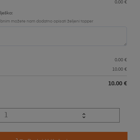
0.00
€
lješka:
bnim možete nam dodatno opisati željeni topper
0.00
€
10.00
€
10.00
€