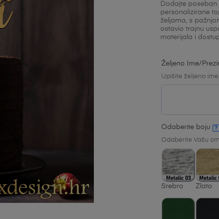
Dodajte poseban sj
personalizirane t
željama, s pažnjo
ostavio trajnu usp
materijala i dost
Željeno Ime/pre
Upišite željeno ime
Odaberite boju
?
Odaberite Vašu omi
Srebro
Zlato