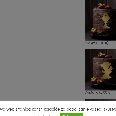
Kalež
(1.00 €)
Anđel 6
(1.00 €)
va web stranica koristi kolačiće za poboljšanje vašeg iskustv