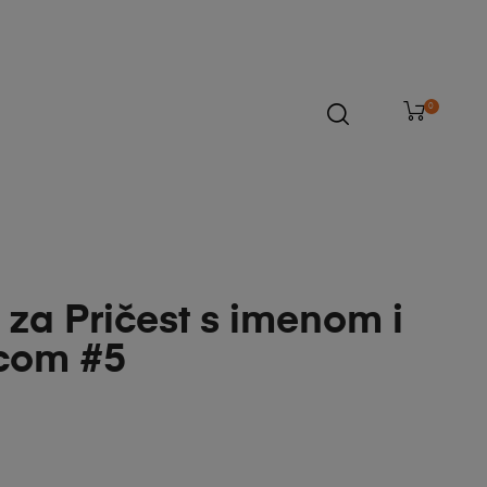
0
 za Pričest s imenom i
com #5