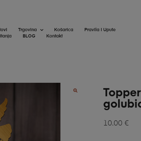
tovi
Trgovina
Košarica
Pravila I Upute
itanja
BLOG
Kontakt
Topper
🔍
golubi
10.00
€