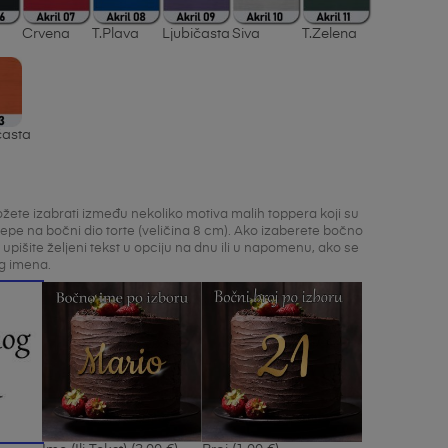
Crvena
T.Plava
Ljubičasta
Siva
T.Zelena
asta
žete izabrati između nekoliko motiva malih toppera koji su
jepe na bočni dio torte (veličina 8 cm). Ako izaberete bočno
j upišite željeni tekst u opciju na dnu ili u napomenu, ako se
 glavnog imena.