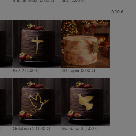
Ime (ili Tekst)
(3.00 €)
Broj
(1.00 €)
0.00
€
Križ 2
(1.00 €)
3D Leptir
(3.00 €)
)
Golubica 2
(1.00 €)
Golubica 3
(1.00 €)