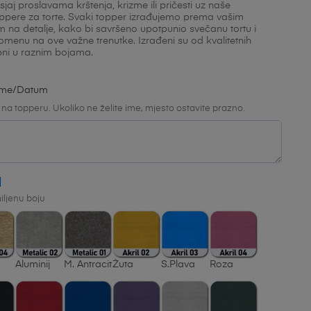
aj proslavama krštenja, krizme ili pričesti uz naše
oppere za torte. Svaki topper izrađujemo prema vašim
m na detalje, kako bi savršeno upotpunio svečanu tortu i
omenu na ove važne trenutke. Izrađeni su od kvalitetnih
upni u raznim bojama.
zime/datum
 na topperu. Ukoliko ne želite ime, mjesto ostavite prazno.
ljenu boju
Aluminij
M. Antracit
Žuta
S.Plava
Roza