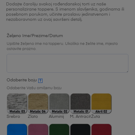
Dodajte čaroliju svakoj rođendanskoj torti uz naše
4.33
od
personalizirane toppere. S imenom slavljenika, godinama ili
posebnom porukom, učinite proslavu jedinstvenom i
ukupno 5
nezaboravnom uz ovaj savršeni detalj.
(
korisnika)
Željeno Ime/prezime/datum
Upišite željeno ime na topperu. Ukoliko ne želite ime, mjesto
ostavite prazno.
Odaberite boju
?
Odaberite Vašu omiljenu boju
Srebro
Zlato
Aluminij
M. Antracit
Žuta