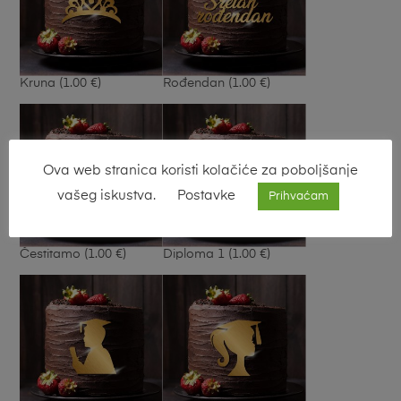
Kruna
(1.00 €)
Rođendan
(1.00 €)
Ova web stranica koristi kolačiće za poboljšanje
vašeg iskustva.
Postavke
Prihvaćam
Čestitamo
(1.00 €)
Diploma 1
(1.00 €)