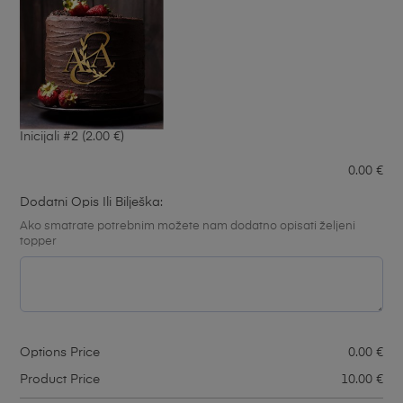
Inicijali #2
(2.00 €)
0.00
€
Dodatni Opis Ili Bilješka:
Ako smatrate potrebnim možete nam dodatno opisati željeni
topper
Options Price
0.00
€
Product Price
10.00
€