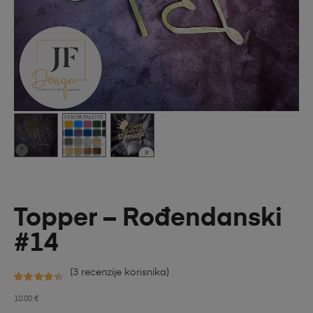
Topper – Rođendanski
#14
(
3
recenzije korisnika)
Korisničke
3
10.00
€
ocjene: