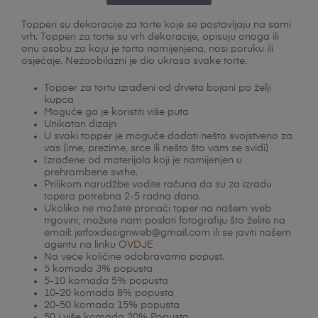
Topperi su dekoracije za torte koje se postavljaju na sami
vrh.
Topperi za torte su vrh dekoracije, opisuju onoga ili
onu osobu za koju je torta namijenjena, nosi poruku ili
osjećaje. Nezaobilazni je dio ukrasa svake torte.
Topper za tortu izrađeni od drveta bojani po želji
kupca
Moguće ga je koristiti više puta
Unikatan dizajn
U svaki topper je moguće dodati nešto svojstveno za
vas (ime, prezime, srce ili nešto što vam se svidi)
Izrađene od materijala koji je namijenjen u
prehrambene svrhe.
Prilikom narudžbe vodite računa da su za izradu
topera potrebna 2-5 radna dana.
Ukoliko ne možete pronaći toper na našem web
trgovini, možete nam poslati fotografiju što želite na
email: jetfoxdesignweb@gmail.com ili se javiti našem
agentu na linku
OVDJE
Na veće količine odobravamo popust.
5 komada 3% popusta
5-10 komada 5% popusta
10-20 komada 8% popusta
20-50 komada 15% popusta
50 i više komada 20% Popusta