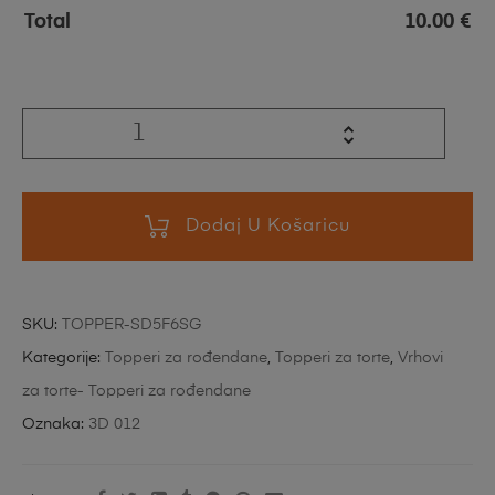
Total
10.00
€
Dodaj U Košaricu
SKU:
TOPPER-SD5F6SG
Kategorije:
Topperi za rođendane
,
Topperi za torte
,
Vrhovi
za torte- Topperi za rođendane
Oznaka:
3D 012