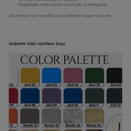
Pogledajte naše ostale proizvode iz kategorije
Javite nam se i naručite svoj unikatan topper za torte
Izaberite Vašu savršenu boju: