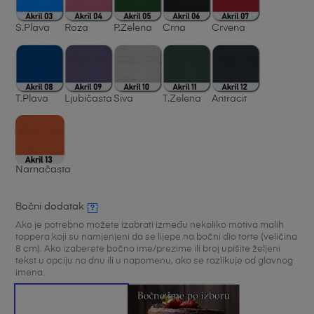
S.Plava
Roza
P.Zelena
Crna
Crvena
T.Plava
Ljubičasta
Siva
T.Zelena
Antracit
Narnačasta
Bočni dodatak
?
Ako je potrebno možete izabrati između nekoliko motiva malih
toppera koji su namjenjeni da se lijepe na bočni dio torte (veličina
8 cm). Ako izaberete bočno ime/prezime ili broj upišite željeni
tekst u opciju na dnu ili u napomenu, ako se razlikuje od glavnog
imena.