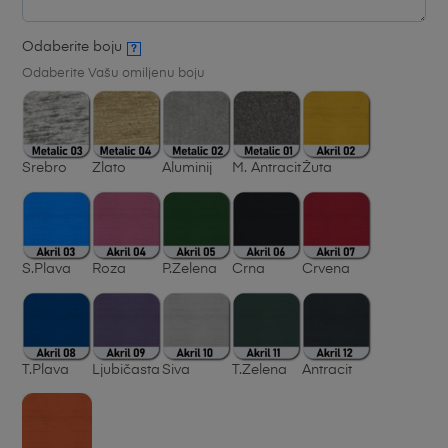
Odaberite boju
?
Odaberite Vašu omiljenu boju
Srebro
Zlato
Aluminij
M. Antracit
Žuta
S.Plava
Roza
P.Zelena
Crna
Crvena
T.Plava
Ljubičasta
Siva
T.Zelena
Antracit