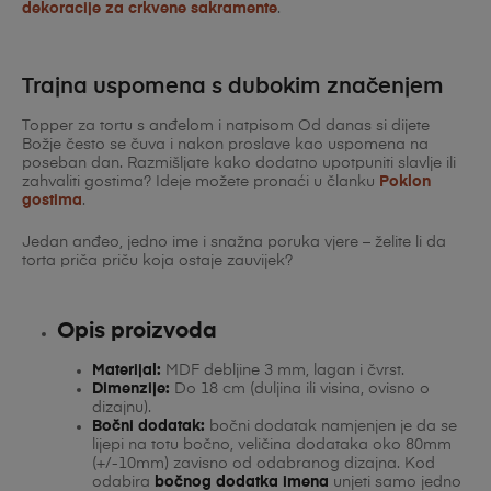
dekoracije za crkvene sakramente
.
Trajna uspomena s dubokim značenjem
Topper za tortu s anđelom i natpisom Od danas si dijete
Božje često se čuva i nakon proslave kao uspomena na
poseban dan. Razmišljate kako dodatno upotpuniti slavlje ili
zahvaliti gostima? Ideje možete pronaći u članku
Poklon
gostima
.
Jedan anđeo, jedno ime i snažna poruka vjere – želite li da
torta priča priču koja ostaje zauvijek?
Opis proizvoda
Materijal:
MDF debljine 3 mm, lagan i čvrst.
Dimenzije:
Do 18 cm (duljina ili visina, ovisno o
dizajnu).
Bočni dodatak:
bočni dodatak namjenjen je da se
lijepi na totu bočno, veličina dodataka oko 80mm
(+/-10mm) zavisno od odabranog dizajna. Kod
odabira
bočnog dodatka imena
unjeti samo jedno