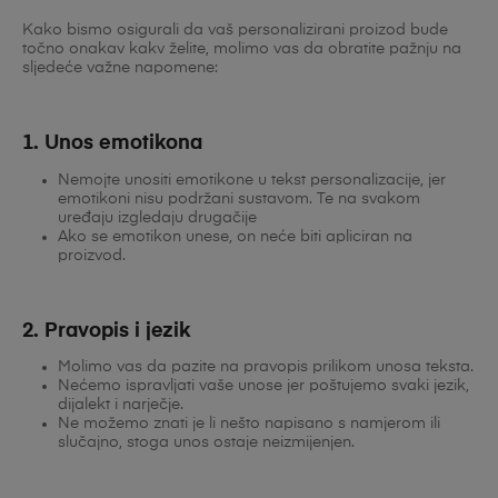
Kako bismo osigurali da vaš personalizirani proizod bude
točno onakav kakv želite, molimo vas da obratite pažnju na
sljedeće važne napomene:
1. Unos emotikona
Nemojte unositi emotikone u tekst personalizacije, jer
emotikoni nisu podržani sustavom. Te na svakom
uređaju izgledaju drugačije
Ako se emotikon unese, on neće biti apliciran na
proizvod.
2. Pravopis i jezik
Molimo vas da pazite na pravopis prilikom unosa teksta.
Nećemo ispravljati vaše unose jer poštujemo svaki jezik,
dijalekt i narječje.
Ne možemo znati je li nešto napisano s namjerom ili
slučajno, stoga unos ostaje neizmijenjen.