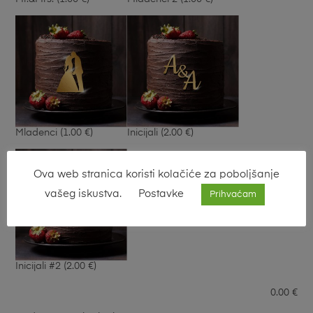
Mladenci
(1.00 €)
Inicijali
(2.00 €)
Ova web stranica koristi kolačiće za poboljšanje
vašeg iskustva.
Postavke
Prihvaćam
Inicijali #2
(2.00 €)
0.00
€