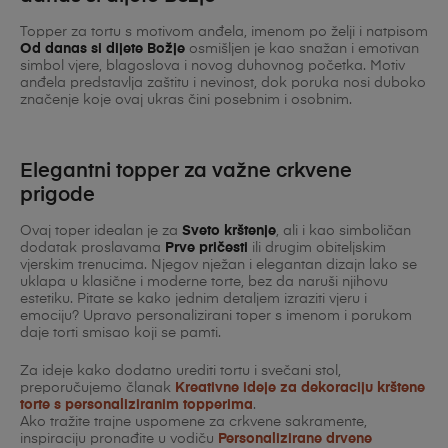
Topper za tortu s motivom anđela, imenom po želji i natpisom
Od danas si dijete Božje
osmišljen je kao snažan i emotivan
simbol vjere, blagoslova i novog duhovnog početka. Motiv
anđela predstavlja zaštitu i nevinost, dok poruka nosi duboko
značenje koje ovaj ukras čini posebnim i osobnim.
Elegantni topper za važne crkvene
prigode
Ovaj toper idealan je za
Sveto krštenje
, ali i kao simboličan
dodatak proslavama
Prve pričesti
ili drugim obiteljskim
vjerskim trenucima. Njegov nježan i elegantan dizajn lako se
uklapa u klasične i moderne torte, bez da naruši njihovu
estetiku. Pitate se kako jednim detaljem izraziti vjeru i
emociju? Upravo personalizirani toper s imenom i porukom
daje torti smisao koji se pamti.
Za ideje kako dodatno urediti tortu i svečani stol,
preporučujemo članak
Kreativne ideje za dekoraciju krštene
torte s personaliziranim topperima
.
Ako tražite trajne uspomene za crkvene sakramente,
inspiraciju pronađite u vodiču
Personalizirane drvene