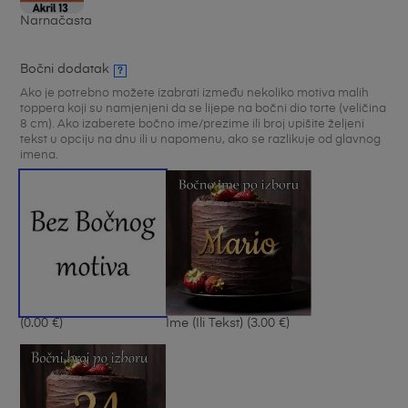
Narnačasta
Bočni dodatak
?
Ako je potrebno možete izabrati između nekoliko motiva malih
toppera koji su namjenjeni da se lijepe na bočni dio torte (veličina
8 cm). Ako izaberete bočno ime/prezime ili broj upišite željeni
tekst u opciju na dnu ili u napomenu, ako se razlikuje od glavnog
imena.
(0.00 €)
Ime (ili Tekst)
(3.00 €)