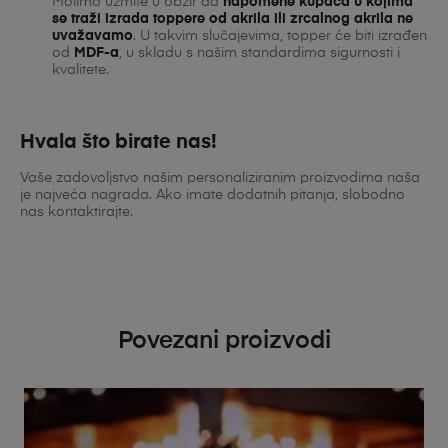
Molimo uzmite u obzir da
napomene kupaca u kojima
se traži izrada toppere od akrila ili zrcalnog akrila ne
uvažavamo
. U takvim slučajevima, topper će biti izrađen
od
MDF-a
, u skladu s našim standardima sigurnosti i
kvalitete.
Hvala što birate nas!
Vaše zadovoljstvo našim personaliziranim proizvodima naša
je najveća nagrada. Ako imate dodatnih pitanja, slobodno
nas kontaktirajte.
Povezani proizvodi