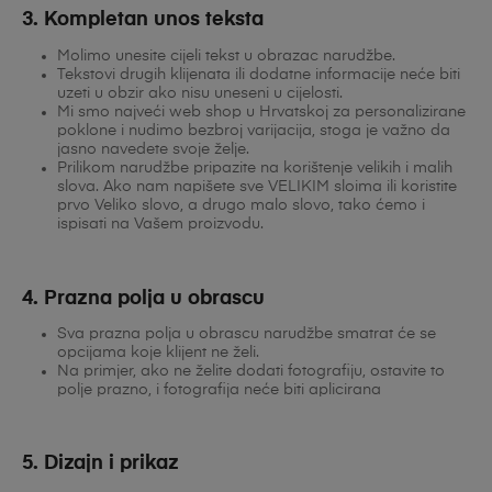
3. Kompletan unos teksta
Molimo unesite cijeli tekst u obrazac narudžbe.
Tekstovi drugih klijenata ili dodatne informacije neće biti
uzeti u obzir ako nisu uneseni u cijelosti.
Mi smo najveći web shop u Hrvatskoj za personalizirane
poklone i nudimo bezbroj varijacija, stoga je važno da
jasno navedete svoje želje.
Prilikom narudžbe pripazite na korištenje velikih i malih
slova. Ako nam napišete sve VELIKIM sloima ili koristite
prvo Veliko slovo, a drugo malo slovo, tako ćemo i
ispisati na Vašem proizvodu.
4. Prazna polja u obrascu
Sva prazna polja u obrascu narudžbe smatrat će se
opcijama koje klijent ne želi.
Na primjer, ako ne želite dodati fotografiju, ostavite to
polje prazno, i fotografija neće biti aplicirana
5. Dizajn i prikaz