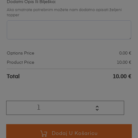
Dodatni Opis Ili Bilješka:
Ako smatrate potrebnim možete nam dodatno opisati željeni
topper
Options Price
0.00
€
Product Price
10.00
€
Total
10.00
€
Dodaj U Košaricu