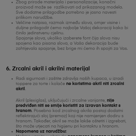
Zbog prirode materijala i personalizacije, konačni
proizvod može se razlikovati od prikazanog modela.
Sve dodatne prilagodbe potrebno je jasno navesti
prilikom narudžbe.
Veličine natpisa, razmak između slova, omjer visine i
duljine prilagodit ćemo najbolje Vašoj dekoraciji kako bi
činilo jedinstvenu cjelinu.
Spajanje slova, ukoliko izaberete font čija slova nisu
spojena kao pisana slova, a Vaša dekoracija bude
zahtijevala spajanje, bez brige mi ćemo ih spojiti za Vas.
6. Zrcalni akril i akrilni materijal
Radi sigurnosti i zaštite zdravlja naših kupaca, u izradi
toppere za torte i kolače
ne koristimo akril niti zrcalni
akril
.
Akril (plexiglas), uključujući i zrcalne varijante,
nije
predviđen niti se smije koristiti za izravan kontakt s
hranom
. Posebno kod zrcalnog akrila postoji dodatni
reflektirajući sloj (premaz) koji nije namijenjen dodiru s
hranom. Također, akril se može lakše oštetiti i izgrebati,
što može utjecati na higijenu pri kontaktu s hranom.
Napomena uz narudžbu: