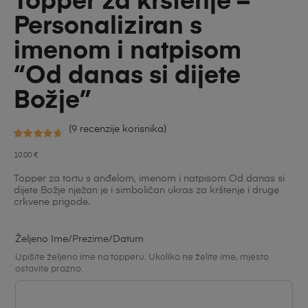
Topper za krštenje –
Personaliziran s
imenom i natpisom
“Od danas si dijete
Božje”
(
9
recenzije korisnika)
Korisničke
9
10.00
€
ocjene:
Topper za tortu s anđelom, imenom i natpisom Od danas si
4.67
od
dijete Božje nježan je i simboličan ukras za krštenje i druge
crkvene prigode.
ukupno 5 (
korisnika)
Željeno Ime/prezime/datum
Upišite željeno ime na topperu. Ukoliko ne želite ime, mjesto
ostavite prazno.