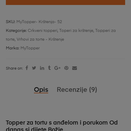
SKU:
MyTopper- Krštenja- 52
Kategorije:
Crkveni topperi
,
Toperi za krštenje
,
Topperi za
torte
,
Vrhovi za torte - Krštenje
Marka:
MyTopper
Share on:
Opis
Recenzije (9)
Topper za tortu s anđelom i porukom Od
danas si dijete Božje