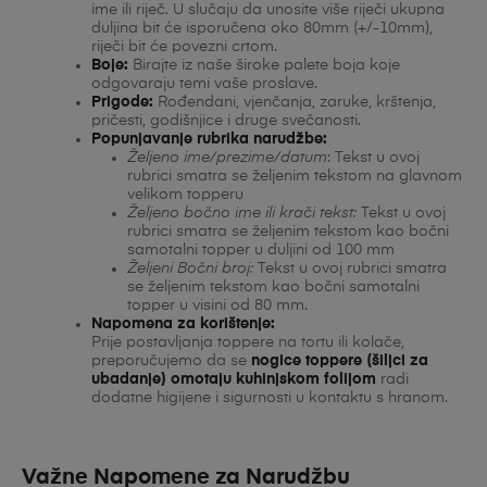
ime ili riječ. U slučaju da unosite više riječi ukupna
duljina bit će isporučena oko 80mm (+/-10mm),
riječi bit će povezni crtom.
Boje:
Birajte iz naše široke palete boja koje
odgovaraju temi vaše proslave.
Prigode:
Rođendani, vjenčanja, zaruke, krštenja,
pričesti, godišnjice i druge svečanosti.
Popunjavanje rubrika narudžbe:
Željeno ime/prezime/datum
: Tekst u ovoj
rubrici smatra se željenim tekstom na glavnom
velikom topperu
Željeno bočno ime ili krači tekst:
Tekst u ovoj
rubrici smatra se željenim tekstom kao bočni
samotalni topper u duljini od 100 mm
Željeni Bočni broj:
Tekst u ovoj rubrici smatra
se željenim tekstom kao bočni samotalni
topper u visini od 80 mm.
Napomena za korištenje:
Prije postavljanja toppere na tortu ili kolače,
preporučujemo da se
nogice toppere (šiljci za
ubadanje) omotaju kuhinjskom folijom
radi
dodatne higijene i sigurnosti u kontaktu s hranom.
Važne Napomene za Narudžbu