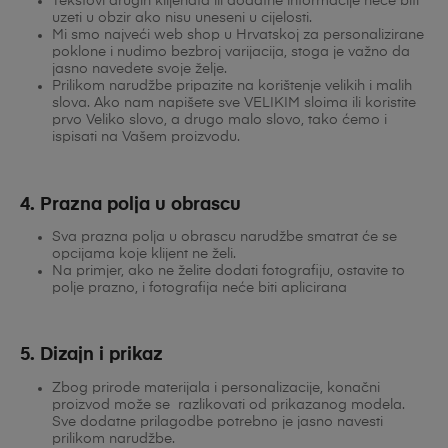
Tekstovi drugih klijenata ili dodatne informacije neće biti
uzeti u obzir ako nisu uneseni u cijelosti.
Mi smo najveći web shop u Hrvatskoj za personalizirane
poklone i nudimo bezbroj varijacija, stoga je važno da
jasno navedete svoje želje.
Prilikom narudžbe pripazite na korištenje velikih i malih
slova. Ako nam napišete sve VELIKIM sloima ili koristite
prvo Veliko slovo, a drugo malo slovo, tako ćemo i
ispisati na Vašem proizvodu.
4. Prazna polja u obrascu
Sva prazna polja u obrascu narudžbe smatrat će se
opcijama koje klijent ne želi.
Na primjer, ako ne želite dodati fotografiju, ostavite to
polje prazno, i fotografija neće biti aplicirana
5. Dizajn i prikaz
Zbog prirode materijala i personalizacije, konačni
proizvod može se razlikovati od prikazanog modela.
Sve dodatne prilagodbe potrebno je jasno navesti
prilikom narudžbe.