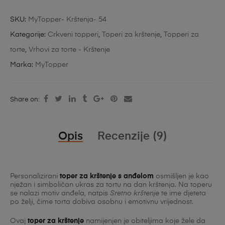
SKU:
MyTopper- Krštenja- 54
Kategorije:
Crkveni topperi
,
Toperi za krštenje
,
Topperi za
torte
,
Vrhovi za torte - Krštenje
Marka:
MyTopper
Share on:
Opis
Recenzije (9)
Personalizirani
toper za krštenje s anđelom
osmišljen je kao
nježan i simboličan ukras za tortu na dan krštenja. Na toperu
se nalazi motiv anđela, natpis
Sretno krštenje
te ime djeteta
po želji, čime torta dobiva osobnu i emotivnu vrijednost.
Ovaj
toper za krštenje
namijenjen je obiteljima koje žele da