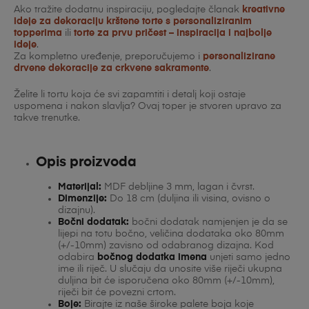
Ako tražite dodatnu inspiraciju, pogledajte članak
kreativne
ideje za dekoraciju krštene torte s personaliziranim
topperima
ili
torte za prvu pričest – inspiracija i najbolje
ideje
.
Za kompletno uređenje, preporučujemo i
personalizirane
drvene dekoracije za crkvene sakramente
.
Želite li tortu koja će svi zapamtiti i detalj koji ostaje
uspomena i nakon slavlja? Ovaj toper je stvoren upravo za
takve trenutke.
Opis proizvoda
Materijal:
MDF debljine 3 mm, lagan i čvrst.
Dimenzije:
Do 18 cm (duljina ili visina, ovisno o
dizajnu).
Bočni dodatak:
bočni dodatak namjenjen je da se
lijepi na totu bočno, veličina dodataka oko 80mm
(+/-10mm) zavisno od odabranog dizajna. Kod
odabira
bočnog dodatka imena
unjeti samo jedno
ime ili riječ. U slučaju da unosite više riječi ukupna
duljina bit će isporučena oko 80mm (+/-10mm),
riječi bit će povezni crtom.
Boje:
Birajte iz naše široke palete boja koje