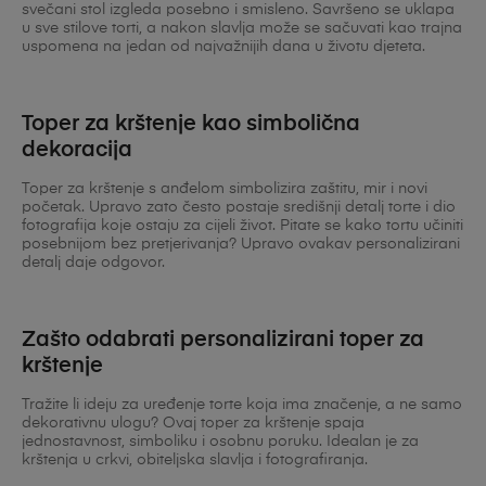
svečani stol izgleda posebno i smisleno. Savršeno se uklapa
u sve stilove torti, a nakon slavlja može se sačuvati kao trajna
uspomena na jedan od najvažnijih dana u životu djeteta.
Toper za krštenje kao simbolična
dekoracija
Toper za krštenje s anđelom simbolizira zaštitu, mir i novi
početak. Upravo zato često postaje središnji detalj torte i dio
fotografija koje ostaju za cijeli život. Pitate se kako tortu učiniti
posebnijom bez pretjerivanja? Upravo ovakav personalizirani
detalj daje odgovor.
Zašto odabrati personalizirani toper za
krštenje
Tražite li ideju za uređenje torte koja ima značenje, a ne samo
dekorativnu ulogu? Ovaj toper za krštenje spaja
jednostavnost, simboliku i osobnu poruku. Idealan je za
krštenja u crkvi, obiteljska slavlja i fotografiranja.