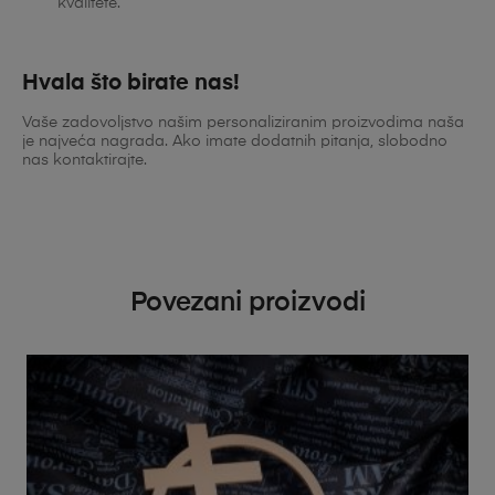
kvalitete.
Hvala što birate nas!
Vaše zadovoljstvo našim personaliziranim proizvodima naša
je najveća nagrada. Ako imate dodatnih pitanja, slobodno
nas kontaktirajte.
Povezani proizvodi