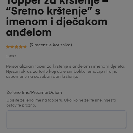
Topper za krštenje –
“Sretno krštenje” s
imenom i dječakom
anđelom
(
9
recenzije korisnika)
Korisničke
9
10.00
€
ocjene:
Personalizirani toper za krštenje s anđelom i imenom djeteta.
4.78
od
Nježan ukras za tortu koji daje simboliku, emociju i trajnu
uspomenu na poseban dan krštenja.
ukupno 5 (
korisnika)
Željeno Ime/prezime/datum
Upišite željeno ime na topperu. Ukoliko ne želite ime, mjesto
ostavite prazno.