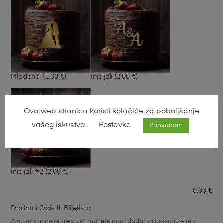
Mladenci
(1.00 €)
Inicijali
(2.00 €)
Ova web stranica koristi kolačiće za poboljšanje
vašeg iskustva.
Postavke
Prihvaćam
Inicijali #2
(2.00 €)
0.00
€
Dodatni Opis Ili Bilješka:
Ako smatrate potrebnim možete nam dodatno opisati željeni