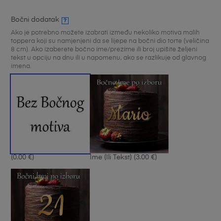
Bočni dodatak
?
Ako je potrebno možete izabrati između nekoliko motiva malih
toppera koji su namjenjeni da se lijepe na bočni dio torte (veličina
8 cm). Ako izaberete bočno ime/prezime ili broj upišite željeni
tekst u opciju na dnu ili u napomenu, ako se razlikuje od glavnog
imena.
(0.00 €)
Ime (ili Tekst)
(3.00 €)