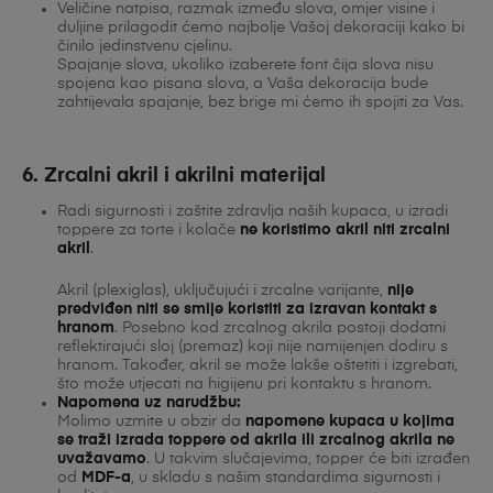
Veličine natpisa, razmak između slova, omjer visine i
duljine prilagodit ćemo najbolje Vašoj dekoraciji kako bi
činilo jedinstvenu cjelinu.
Spajanje slova, ukoliko izaberete font čija slova nisu
spojena kao pisana slova, a Vaša dekoracija bude
zahtijevala spajanje, bez brige mi ćemo ih spojiti za Vas.
6. Zrcalni akril i akrilni materijal
Radi sigurnosti i zaštite zdravlja naših kupaca, u izradi
toppere za torte i kolače
ne koristimo akril niti zrcalni
akril
.
Akril (plexiglas), uključujući i zrcalne varijante,
nije
predviđen niti se smije koristiti za izravan kontakt s
hranom
. Posebno kod zrcalnog akrila postoji dodatni
reflektirajući sloj (premaz) koji nije namijenjen dodiru s
hranom. Također, akril se može lakše oštetiti i izgrebati,
što može utjecati na higijenu pri kontaktu s hranom.
Napomena uz narudžbu:
Molimo uzmite u obzir da
napomene kupaca u kojima
se traži izrada toppere od akrila ili zrcalnog akrila ne
uvažavamo
. U takvim slučajevima, topper će biti izrađen
od
MDF-a
, u skladu s našim standardima sigurnosti i