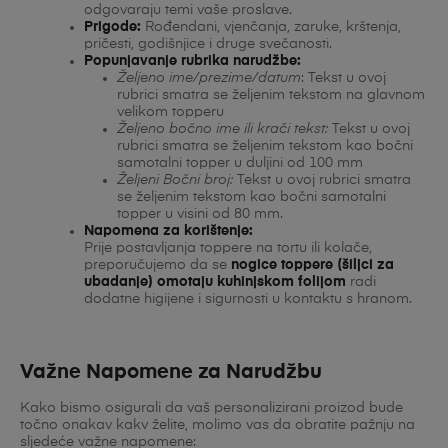
odgovaraju temi vaše proslave.
Prigode:
Rođendani, vjenčanja, zaruke, krštenja,
pričesti, godišnjice i druge svečanosti.
Popunjavanje rubrika narudžbe:
Željeno ime/prezime/datum
: Tekst u ovoj
rubrici smatra se željenim tekstom na glavnom
velikom topperu
Željeno bočno ime ili krači tekst:
Tekst u ovoj
rubrici smatra se željenim tekstom kao bočni
samotalni topper u duljini od 100 mm
Željeni Bočni broj:
Tekst u ovoj rubrici smatra
se željenim tekstom kao bočni samotalni
topper u visini od 80 mm.
Napomena za korištenje:
Prije postavljanja toppere na tortu ili kolače,
preporučujemo da se
nogice toppere (šiljci za
ubadanje) omotaju kuhinjskom folijom
radi
dodatne higijene i sigurnosti u kontaktu s hranom.
Važne Napomene za Narudžbu
Kako bismo osigurali da vaš personalizirani proizod bude
točno onakav kakv želite, molimo vas da obratite pažnju na
sljedeće važne napomene: