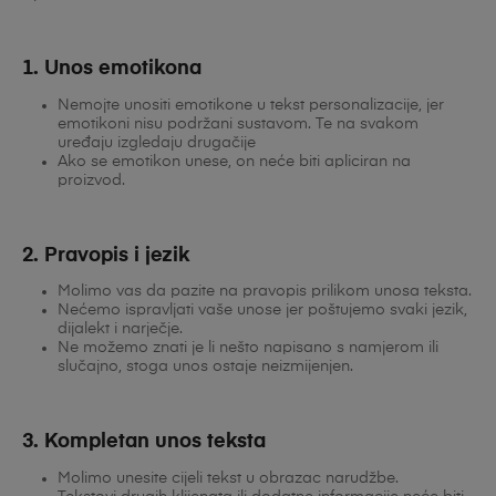
1. Unos emotikona
Nemojte unositi emotikone u tekst personalizacije, jer
emotikoni nisu podržani sustavom. Te na svakom
uređaju izgledaju drugačije
Ako se emotikon unese, on neće biti apliciran na
proizvod.
2. Pravopis i jezik
Molimo vas da pazite na pravopis prilikom unosa teksta.
Nećemo ispravljati vaše unose jer poštujemo svaki jezik,
dijalekt i narječje.
Ne možemo znati je li nešto napisano s namjerom ili
slučajno, stoga unos ostaje neizmijenjen.
3. Kompletan unos teksta
Molimo unesite cijeli tekst u obrazac narudžbe.