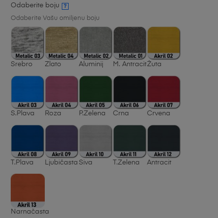
Odaberite boju
?
Odaberite Vašu omiljenu boju
Srebro
Zlato
Aluminij
M. Antracit
Žuta
S.Plava
Roza
P.Zelena
Crna
Crvena
T.Plava
Ljubičasta
Siva
T.Zelena
Antracit
Narnačasta