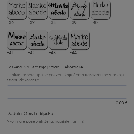
F36
F37
F38
F39
F40
F41
F42
F43
F44
Posveta Na Stražnjoj Strani Dekoracije
Ukoliko trebate upišite posvetu koju ćemo ugravirati na stražnju
stranu dekoracije
0.00
€
Dodatni Opis Ili Bilješka
Ako imate posebnih želja, napišite nam ih!