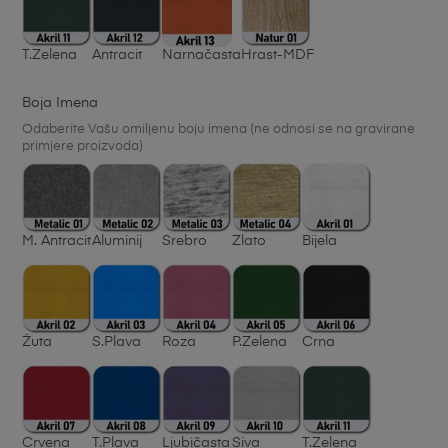
T.Zelena
Antracit
Narnačasta
Hrast-MDF
Boja Imena
Odaberite Vašu omiljenu boju imena (ne odnosi se na gravirane
primjere proizvoda)
M. Antracit
Aluminij
Srebro
Zlato
Bijela
Žuta
S.Plava
Roza
P.Zelena
Crna
Crvena
T.Plava
Ljubičasta
Siva
T.Zelena