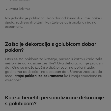
svetu krizmu
No jednako je prikladna i kao dar od kuma ili kume, bake i
djeda, roditelja ili bližnjih koji žele ostaviti osobnu i trajnu
uspomenu.
Zašto je dekoracija s golubicom dobar
poklon?
Pitaš se što pokloniti za krštenje, pričest ili krizmu kada želiš
nešto više od klasične čestitke? Ova dekoracija nije prolazni
dar. Ona se može izložiti u dječjoj sobi, na polici ili zidu, i
godinama podsjećati na poseban dan. Upravo zato spada
među
trajni pokloni za sakramente
koji imaju emocionalnu
vrijednost.
Koji su benefiti personalizirane dekoracije
s golubicom?