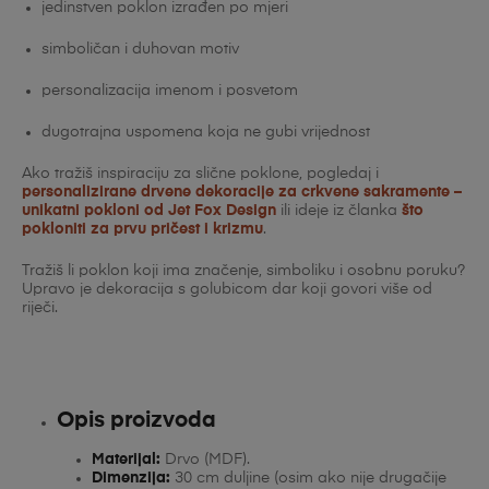
jedinstven poklon izrađen po mjeri
simboličan i duhovan motiv
personalizacija imenom i posvetom
dugotrajna uspomena koja ne gubi vrijednost
Ako tražiš inspiraciju za slične poklone, pogledaj i
personalizirane drvene dekoracije za crkvene sakramente –
unikatni pokloni od Jet Fox Design
ili ideje iz članka
što
pokloniti za prvu pričest i krizmu
.
Tražiš li poklon koji ima značenje, simboliku i osobnu poruku?
Upravo je dekoracija s golubicom dar koji govori više od
riječi.
Opis proizvoda
Materijal:
Drvo (MDF).
Dimenzija:
30 cm duljine (osim ako nije drugačije