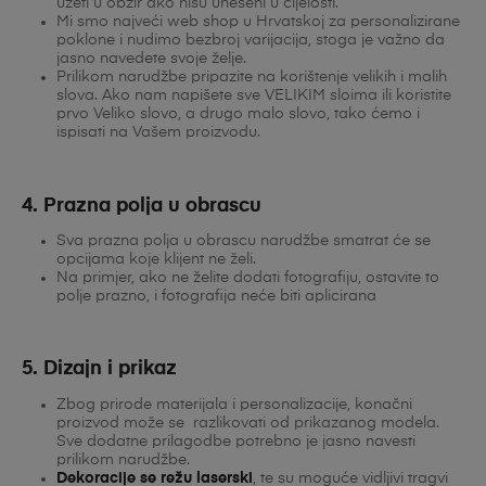
uzeti u obzir ako nisu uneseni u cijelosti.
Mi smo najveći web shop u Hrvatskoj za personalizirane
poklone i nudimo bezbroj varijacija, stoga je važno da
jasno navedete svoje želje.
Prilikom narudžbe pripazite na korištenje velikih i malih
slova. Ako nam napišete sve VELIKIM sloima ili koristite
prvo Veliko slovo, a drugo malo slovo, tako ćemo i
ispisati na Vašem proizvodu.
4. Prazna polja u obrascu
Sva prazna polja u obrascu narudžbe smatrat će se
opcijama koje klijent ne želi.
Na primjer, ako ne želite dodati fotografiju, ostavite to
polje prazno, i fotografija neće biti aplicirana
5. Dizajn i prikaz
Zbog prirode materijala i personalizacije, konačni
proizvod može se razlikovati od prikazanog modela.
Sve dodatne prilagodbe potrebno je jasno navesti
prilikom narudžbe.
Dekoracije se režu laserski
, te su moguće vidljivi tragvi