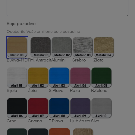
Boja pozadine
Odaberite Vašu omiljenu boju pozadine
Bukva-MDF
M. Antracit
Aluminij
Srebro
Zlato
Bijela
Žuta
S.Plava
Roza
P.Zelena
Crna
Crvena
T.Plava
Ljubičasta
Siva