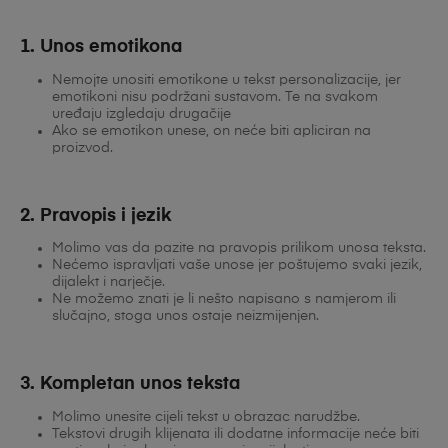
1. Unos emotikona
Nemojte unositi emotikone u tekst personalizacije, jer
emotikoni nisu podržani sustavom. Te na svakom
uređaju izgledaju drugačije
Ako se emotikon unese, on neće biti apliciran na
proizvod.
2. Pravopis i jezik
Molimo vas da pazite na pravopis prilikom unosa teksta.
Nećemo ispravljati vaše unose jer poštujemo svaki jezik,
dijalekt i narječje.
Ne možemo znati je li nešto napisano s namjerom ili
slučajno, stoga unos ostaje neizmijenjen.
3. Kompletan unos teksta
Molimo unesite cijeli tekst u obrazac narudžbe.
Tekstovi drugih klijenata ili dodatne informacije neće biti