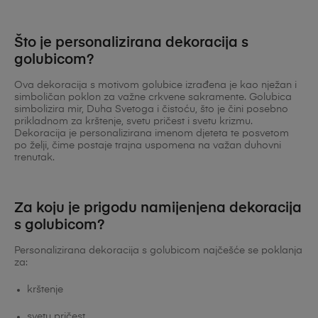
Što je personalizirana dekoracija s
golubicom?
Ova dekoracija s motivom golubice izrađena je kao nježan i
simboličan poklon za važne crkvene sakramente. Golubica
simbolizira mir, Duha Svetoga i čistoću, što je čini posebno
prikladnom za krštenje, svetu pričest i svetu krizmu.
Dekoracija je personalizirana imenom djeteta te posvetom
po želji, čime postaje trajna uspomena na važan duhovni
trenutak.
Za koju je prigodu namijenjena dekoracija
s golubicom?
Personalizirana dekoracija s golubicom najčešće se poklanja
za:
krštenje
svetu pričest