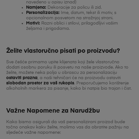
navedeno u opisu iznad)
Namjena:
Dekoracije za policu ili zid.
Personalizacija:
Ime, datum, tekst ili motiv, s
opcionalnom posvetom na stražnjoj strani.
Motivi:
Razni oblici i stilovi, prilagodljivi vašim
željama i prigodama.
Želite vlastoručno pisati po proizvodu?
Sve češće primamo upite klijenata koji žele vlastoručno
dodati osobnu poruku ili posvetu na naše proizvode. Ako to
želite, možete neka polja u obrascu za personalizaciju
ostaviti prazna
, a naši tehničari će na proizvodu ostaviti
slobodan prostor za vaš rukopis
. Preporučujemo korištenje
alkoholnih markera za pisanje, kako bi natpis bio trajan i čist.
Važne Napomene za Narudžbu
Kako bismo osigurali da vaš personalizirani proizod bude
točno onakav kakv želite, molimo vas da obratite pažnju na
sljedeće važne napomene: