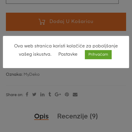
Dodaj U Košaricu
Ova web stranica koristi kolačiće za poboljšanje
SKU:
MyDeko-031
vašeg iskustva.
Postavke
Prihvaćam
Kategorije:
Drveni krugovi & dekoracije
,
Krizma
,
Krštenje
,
Prva Pričest
Oznaka:
MyDeko
Share on:
Opis
Recenzije (9)