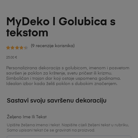
MyDeko | Golubica s
tekstom
(
9
recenzije korisnika)
Korisničke
9
25.00
€
ocjene:
Personalizirana dekoracija s golubicom, imenom i posvetom
4.33
od
savršen je poklon za krštenje, svetu pričest ili krizmu.
Simboličan i trajan dar koji ostaje uspomena godinama.
ukupno 5
Idealan izbor kada želiš poklon s dubokim značenjem.
(
korisnika)
Sastavi svoju savršenu dekoraciju
Željeno Ime Ili Tekst
Upišite željena imena i tekst. Napišite cijeli željeni tekst u rubriku,
Samo upisani tekst će se gravirati na proizvod.