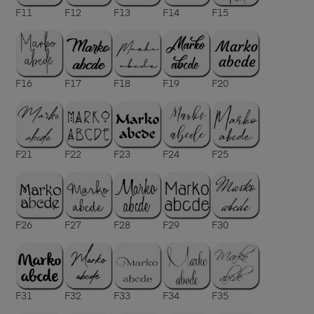
F11
F12
F13
F14
F15
F16
F17
F18
F19
F20
F21
F22
F23
F24
F25
F26
F27
F28
F29
F30
F31
F32
F33
F34
F35