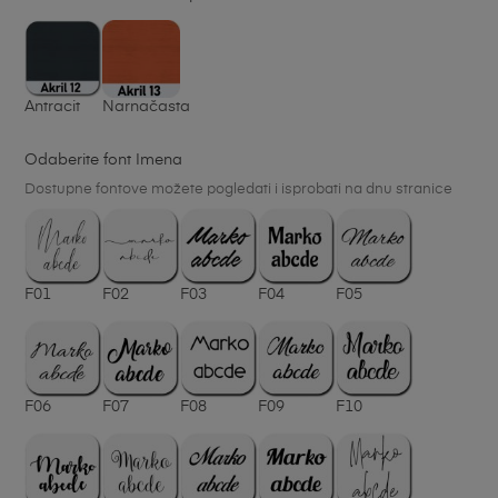
Antracit
Narnačasta
Odaberite font Imena
Dostupne fontove možete pogledati i isprobati na dnu stranice
F01
F02
F03
F04
F05
F06
F07
F08
F09
F10