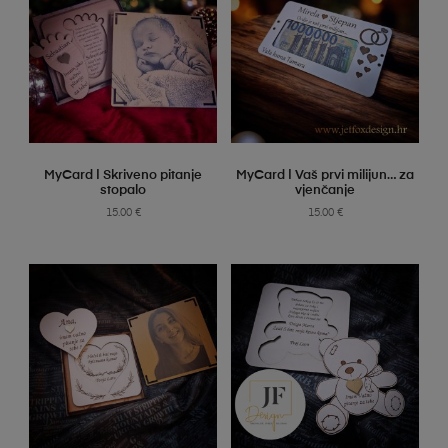
SELECT OPTIONS
SELECT OPTIONS
MyCard | Skriveno pitanje
MyCard | Vaš prvi milijun… za
stopalo
vjenčanje
15.00
€
15.00
€