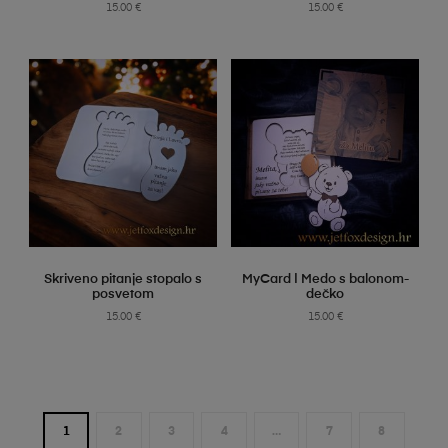
15.00
€
15.00
€
SELECT OPTIONS
SELECT OPTIONS
Skriveno pitanje stopalo s
MyCard | Medo s balonom-
posvetom
dečko
15.00
€
15.00
€
1
2
3
4
…
7
8