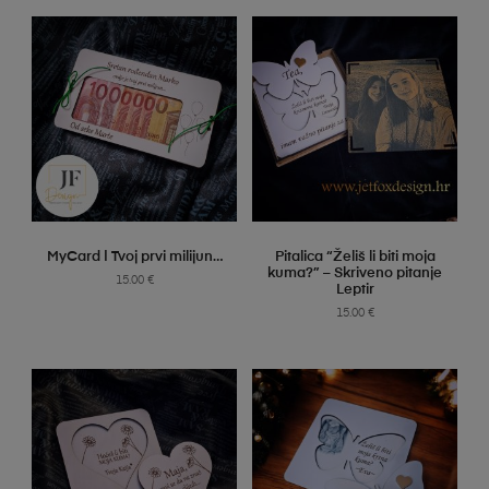
SELECT OPTIONS
SELECT OPTIONS
MyCard | Tvoj prvi milijun…
Pitalica “Želiš li biti moja
kuma?” – Skriveno pitanje
15.00
€
Leptir
15.00
€