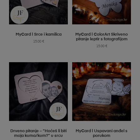
SELECT OPTIONS
SELECT OPTIONS
MyCard | Srce i kamilica
MyCard | ColorArt Skriveno
pitanje leptir s fotografijom
15.00
€
15.00
€
SELECT OPTIONS
SELECT OPTIONS
Drveno pitanje – “Hoćeš li biti
MyCard | Uspavani anđel s
moja kuma/kum?” u srcu
porukom