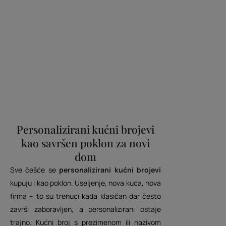
ć
t
s
p
u
l
i
i
s
c
e
.
Personalizirani kućni brojevi
kao savršen poklon za novi
dom
Sve češće se
personalizirani kućni brojevi
kupuju i kao poklon. Useljenje, nova kuća, nova
firma – to su trenuci kada klasičan dar često
završi zaboravljen, a personalizirani ostaje
trajno. Kućni broj s prezimenom ili nazivom