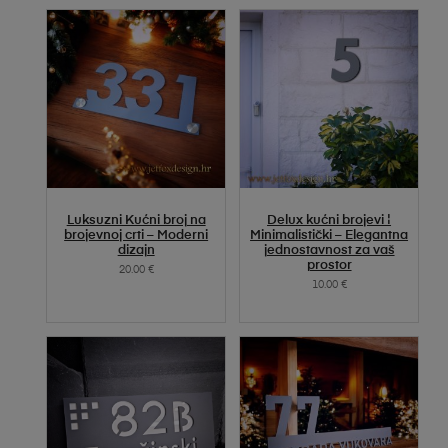
SELECT OPTIONS
SELECT OPTIONS
Luksuzni Kućni broj na
Delux kućni brojevi ¦
brojevnoj crti – Moderni
Minimalistički – Elegantna
dizajn
jednostavnost za vaš
prostor
20.00
€
10.00
€