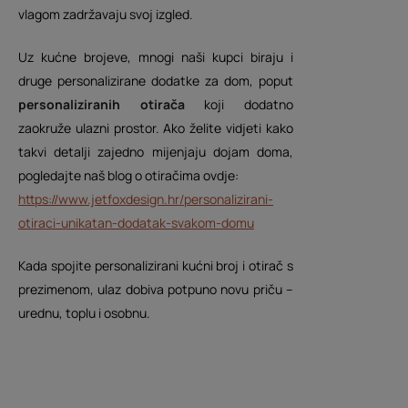
vlagom zadržavaju svoj izgled.
Uz kućne brojeve, mnogi naši kupci biraju i
N
druge personalizirane dodatke za dom, poput
e
V
personaliziranih otirača
koji dodatno
k
a
a
zaokruže ulazni prostor. Ako želite vidjeti kako
s
š
takvi detalji zajedno mijenjaju dojam doma,
e
v
b
pogledajte naš blog o otiračima ovdje:
a
r
š
https://www.jetfoxdesign.hr/personalizirani-
d
o
otiraci-unikatan-dodatak-svakom-domu
o
m
j
p
Kada spojite personalizirani kućni broj i otirač s
,
r
prezimenom, ulaz dobiva potpuno novu priču –
e
v
Vidi vi
p
personali
urednu, toplu i osobnu.
a
o
z
š
n
a
p
v
o
e