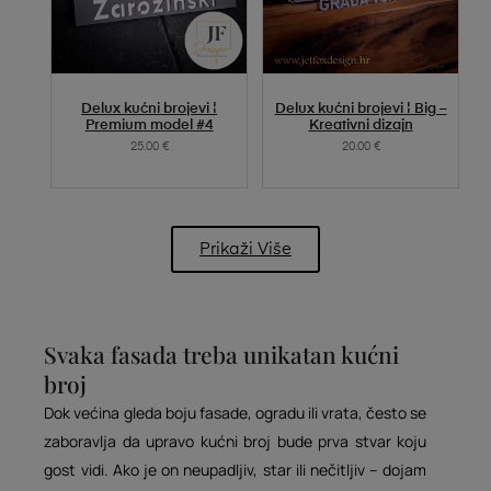
SELECT OPTIONS
SELECT OPTIONS
Delux kućni brojevi ¦
Delux kućni brojevi ¦ Big –
Premium model #4
Kreativni dizajn
25.00
€
20.00
€
Prikaži Više
Svaka fasada treba unikatan kućni
broj
Dok većina gleda boju fasade, ogradu ili vrata, često se
zaboravlja da upravo kućni broj bude prva stvar koju
gost vidi. Ako je on neupadljiv, star ili nečitljiv – dojam