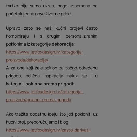
tvrtke nije samo ukras, nego uspomena na
početak jedne nove životne priče.
Upravo zato se naši kućni brojevi često
kombiniraju i s drugim personaliziranim
poklonima iz kategorije
dekoracija
:
https://www.jetfoxdesign.hr/kategorija-
proizvoda/dekoracije/
A za one koji žele poklon za točno određenu
prigodu, odlična inspiracija nalazi se i u
kategoriji
poklona prema prigodi
:
https://www.jetfoxdesign.hr/kategorija-
proizvoda/pokloni-prema-prigodi/
Ako tražite dodatnu ideju što još pokloniti uz
kućni broj, preporučujemo i blog:
https://www.jetfoxdesign.hr/zasto-darivati-