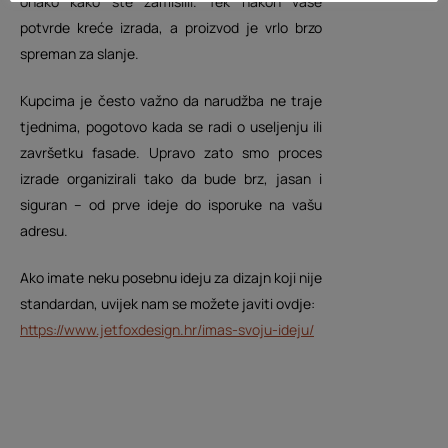
onako kako ste zamislili. Tek nakon vaše
potvrde kreće izrada, a proizvod je vrlo brzo
spreman za slanje.
Kupcima je često važno da narudžba ne traje
O
tjednima, pogotovo kada se radi o useljenju ili
d
završetku fasade. Upravo zato smo proces
V
i
izrade organizirali tako da bude brz, jasan i
i
d
z
siguran – od prve ideje do isporuke na vašu
a
e
adresu.
m
i
j
s
Ako imate neku posebnu ideju za dizajn koji nije
e
l
standardan, uvijek nam se možete javiti ovdje:
i
d
t
https://www.jetfoxdesign.hr/imas-svoju-ideju/
o
e
,
v
m
r
i
i
a
z
r
t